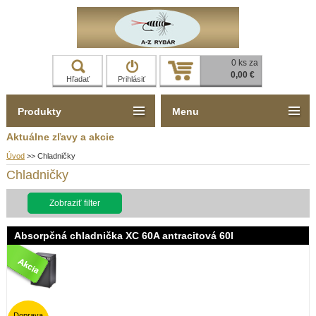
0 ks za
0,00 €
Hľadať
Prihlásiť
Produkty
Menu
Aktuálne zľavy a akcie
Úvod
>>
Chladničky
Chladničky
Zobraziť filter
Absorpčná chladnička XC 60A antracitová 60l
Doprava