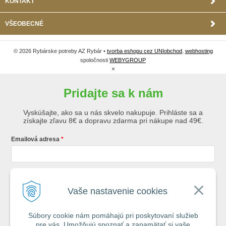
KONTAKT
VŠEOBECNÉ
© 2026 Rybárske potreby AZ Rybár •
tvorba eshopu cez UNIobchod
,
webhosting
spoločnosti
WEBYGROUP
×
Pridajte sa k nám
Vyskúšajte, ako sa u nás skvelo nakupuje. Prihláste sa a
získajte zľavu 8€ a dopravu zdarma pri nákupe nad 49€.
Emailová adresa
Krstné meno
Vaše nastavenie cookies
Súbory cookie nám pomáhajú pri poskytovaní služieb
Registráciou súhlasíte so
všeobecnými obchodnými podmienkami AZ
pre vás. Umožňujú spoznať a zapamätať si vaše