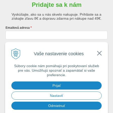
Pridajte sa k nám
Vyskúšajte, ako sa u nás skvelo nakupuje. Prihláste sa a
získajte zľavu 8€ a dopravu zdarma pri nákupe nad 49€.
Emailová adresa
Krstné meno
Vaše nastavenie cookies
Súbory cookie nám pomáhajú pri poskytovaní služieb
Registráciou súhlasíte so
všeobecnými obchodnými podmienkami AZ
pre vás. Umožňujú spoznať a zapamätať si vaše
Rybár
s.r.o.
preferencie.
*
Prijať
Spamovať vás nebudeme. Max. 2x týždenne vám pošleme e-mail s tipmi
na úspech pri vode.
Nastaviť
Odmietnuť
Chcem sa prihlásiť