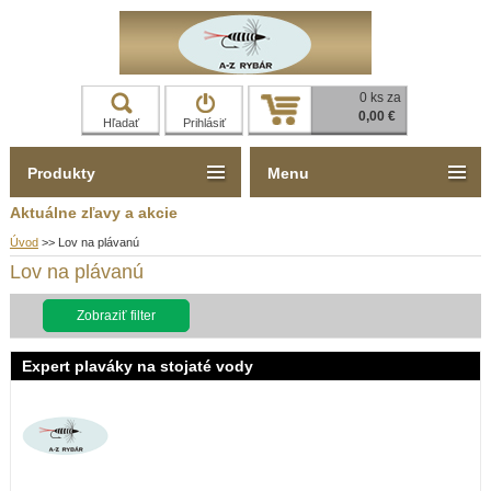
0 ks za
0,00 €
Hľadať
Prihlásiť
Produkty
Menu
Aktuálne zľavy a akcie
Úvod
>>
Lov na plávanú
Lov na plávanú
Zobraziť filter
Expert plaváky na stojaté vody