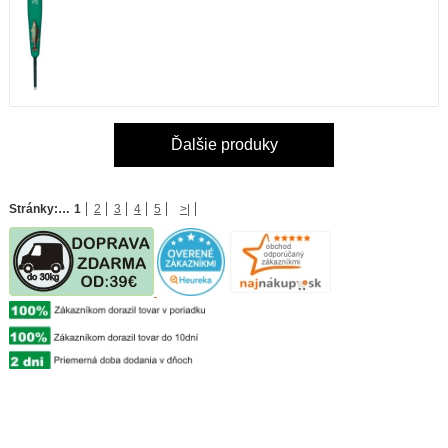
Ďalšie produky
Stránky:
…
1
2
3
4
5
>|