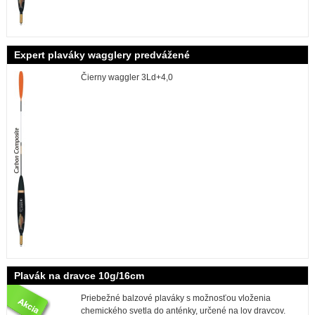
Expert plaváky wagglery predvážené
Čierny waggler 3Ld+4,0
Plavák na dravce 10g/16cm
Priebežné balzové plaváky s možnosťou vloženia
chemického svetla do anténky, určené na lov dravcov.