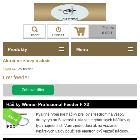
0 ks za
0,00 €
Hľadať
Prihlásiť
Produkty
Menu
Aktuálne zľavy a akcie
Úvod
>>
Lov feeder
Lov feeder
Zobraziť filter
Háčiky Winner Profesional Feeder F X3
Kvalitné rybárske háčiky pre lov s feedrom na všetky
druhy ryb na Slovensku. Viazanie rybárskych háčikov aj
tých najmenších Vám zjednoduší ak na viazanie
rybárskych uzlov použijete elektronický viazač háčikov.