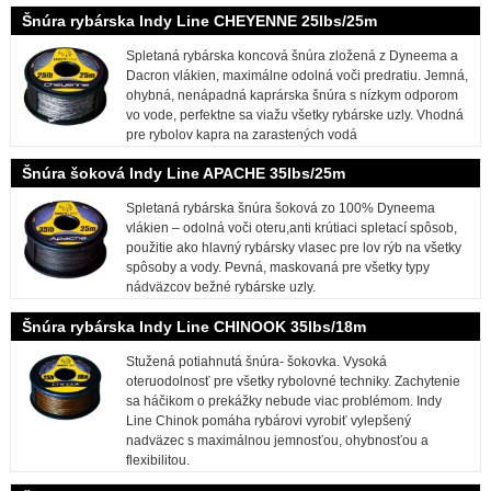
Šnúra rybárska Indy Line CHEYENNE 25lbs/25m
Spletaná rybárska koncová šnúra zložená z Dyneema a
Dacron vlákien, maximálne odolná voči predratiu. Jemná,
ohybná, nenápadná kaprárska šnúra s nízkym odporom
vo vode, perfektne sa viažu všetky rybárske uzly. Vhodná
pre rybolov kapra na zarastených vodá
Šnúra šoková Indy Line APACHE 35lbs/25m
Spletaná rybárska šnúra šoková zo 100% Dyneema
vlákien – odolná voči oteru,anti krútiaci spletací spôsob,
použitie ako hlavný rybársky vlasec pre lov rýb na všetky
spôsoby a vody. Pevná, maskovaná pre všetky typy
nádväzcov bežné rybárske uzly.
Šnúra rybárska Indy Line CHINOOK 35lbs/18m
Stužená potiahnutá šnúra- šokovka. Vysoká
oteruodolnosť pre všetky rybolovné techniky. Zachytenie
sa háčikom o prekážky nebude viac problémom. Indy
Line Chinok pomáha rybárovi vyrobiť vylepšený
nadväzec s maximálnou jemnosťou, ohybnosťou a
flexibilitou.