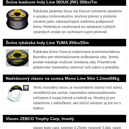
Šnúra leadcore Indy Line SIOUX (RK) 35lbs/7m
Rybárska pletenka Sioux má Dacron ochranné opletenie
s vysokou húževnatosťou, kruhový prierez a vnútorné
olovené jadro zabezpečujúce extrémnu potápavosť
šnúry. Pletenka je navrhovaná na vytváranie ťažkých
rybárskych zostáv pri zachovaní super pevnosti.
Šnúra rybárska Indy Line YUMA 35lbs/25m
Rybárska šnúra Yuma je inšpirovaná environmentálnou
filozofiou pre minimalizovanie poškodenia ryby. Jemný
povlak redukuje možnosť omotania ryby. Polymérové
potiahnutie maximálna odolnosť voči oderu o prekážky.
Nadväzcový vlasec na sumca Mono Line 50m 1,2mm/68kg
Tento monofilný vlasec je neuveriteľne odolný voči oderu,
neviditeľný pre sumce, napomáha samozasekávaniu
vzhľadom k svojej tuhosti a nekrúti sa. Vhodný je pre
rybárčenie s vábničkami, ako bočný náväzec aj pre lov s
bójkou.
Vlasec ZEBCO Trophy Carp, hnedý
vlasec topic carp, priemer 0,25mm, nosnosť 5,0kg, návin