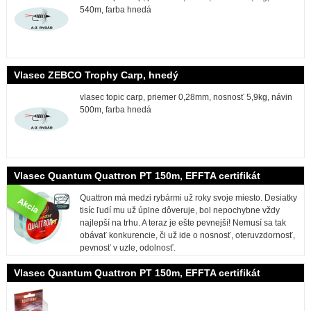
540m, farba hnedá
Vlasec ZEBCO Trophy Carp, hnedý
vlasec topic carp, priemer 0,28mm, nosnosť 5,9kg, návin
500m, farba hnedá
Vlasec Quantum Quattron PT 150m, EFFTA certifikát
Quattron má medzi rybármi už roky svoje miesto. Desiatky
tisíc ľudí mu už úplne dôveruje, bol nepochybne vždy
najlepší na trhu. A teraz je ešte pevnejší! Nemusí sa tak
obávať konkurencie, či už ide o nosnosť, oteruvzdornosť,
pevnosť v uzle, odolnosť.
Vlasec Quantum Quattron PT 150m, EFFTA certifikát