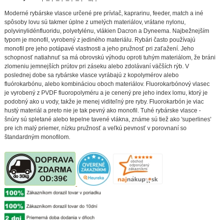
Moderné rybárske vlasce určené pre prívlač, kaprarinu, feeder, match a iné
spôsoby lovu sú takmer úplne z umelých materiálov, vrátane nylonu,
polyvinylidénfluoridu, polyetylénu, vlákien Dacron a Dyneema. Najbežnejším
typom je monofil, vyrobený z jediného materiálu. Rybári často používajú
monofil pre jeho potápavé vlastnosti a jeho pružnosť pri zaťažení. Jeho
schopnosť natiahnuť sa má obrovskú výhodu oproti tuhým materiálom, že bráni
zlomeniu jemnejších prútov pri záseku alebo zdolávaní väčších rýb. V
poslednej dobe sa rybárske vlasce vyrábajú z kopolymérov alebo
fluórokarbónu, alebo kombináciou oboch materiálov. Fluorokarbónový vlasec
je vyrobený z PVDF fluoropolyméru a je cenený pre jeho index lomu, ktorý je
podobný ako u vody, takže je menej viditeľný pre ryby. Fluorokarbón je viac
hustý materiál a preto nie je tak pevný ako monofil. Tuhé rybárske vlasce -
šnúry sú spletané alebo tepelne tavené vlákna, známe sú tiež ako 'superlines'
pre ich malý priemer, nízku pružnosť a veľkú pevnosť v porovnaní so
štandardným monofilom.