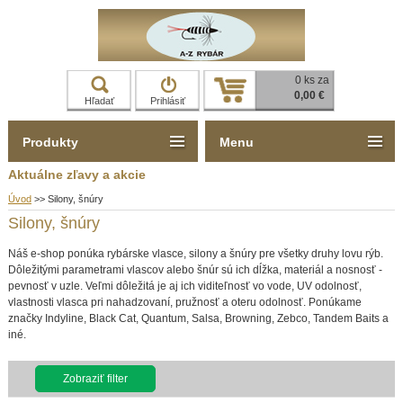
0 ks za
0,00 €
Hľadať
Prihlásiť
Produkty
Menu
Aktuálne zľavy a akcie
Úvod
>>
Silony, šnúry
Silony, šnúry
Náš e-shop ponúka rybárske vlasce, silony a šnúry pre všetky druhy lovu rýb.
Dôležitými parametrami vlascov alebo šnúr sú ich dĺžka, materiál a nosnosť -
pevnosť v uzle. Veľmi dôležitá je aj ich viditeľnosť vo vode, UV odolnosť,
vlastnosti vlasca pri nahadzovaní, pružnosť a oteru odolnosť. Ponúkame
značky Indyline, Black Cat, Quantum, Salsa, Browning, Zebco, Tandem Baits a
iné.
Zobraziť filter