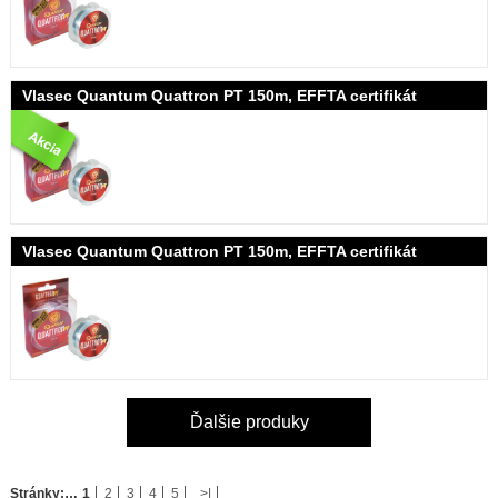
Vlasec Quantum Quattron PT 150m, EFFTA certifikát
Vlasec Quantum Quattron PT 150m, EFFTA certifikát
Ďalšie produky
Stránky:
…
1
2
3
4
5
>|