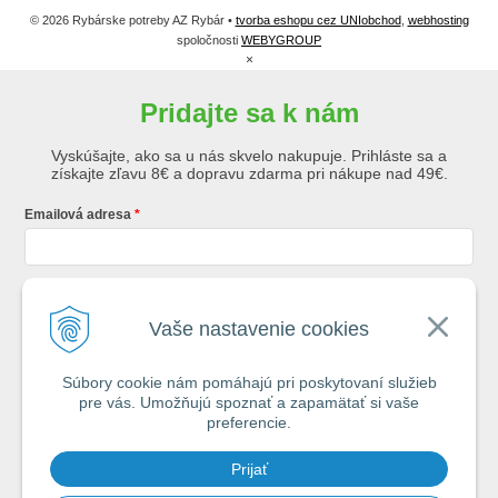
© 2026 Rybárske potreby AZ Rybár •
tvorba eshopu cez UNIobchod
,
webhosting
spoločnosti
WEBYGROUP
×
Pridajte sa k nám
Vyskúšajte, ako sa u nás skvelo nakupuje. Prihláste sa a
získajte zľavu 8€ a dopravu zdarma pri nákupe nad 49€.
Emailová adresa
Krstné meno
Vaše nastavenie cookies
Súbory cookie nám pomáhajú pri poskytovaní služieb
Registráciou súhlasíte so
všeobecnými obchodnými podmienkami AZ
pre vás. Umožňujú spoznať a zapamätať si vaše
Rybár
s.r.o.
preferencie.
*
Prijať
Spamovať vás nebudeme. Max. 2x týždenne vám pošleme e-mail s tipmi