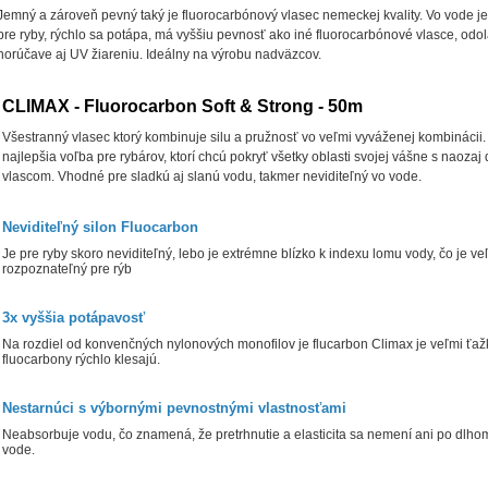
Jemný a zároveň pevný taký je fluorocarbónový vlasec nemeckej kvality. Vo vode je
pre ryby, rýchlo sa potápa, má vyššiu pevnosť ako iné fluorocarbónové vlasce, odo
horúčave aj UV žiareniu. Ideálny na výrobu nadväzcov.
CLIMAX - Fluorocarbon Soft & Strong - 50m
Všestranný vlasec ktorý kombinuje silu a pružnosť vo veľmi vyváženej kombinácii. 
najlepšia voľba pre rybárov, ktorí chcú pokryť všetky oblasti svojej vášne s naoza
vlascom. Vhodné pre sladkú aj slanú vodu, takmer neviditeľný vo vode.
Neviditeľný silon Fluocarbon
Je pre ryby skoro neviditeľný, lebo je extrémne blízko k indexu lomu vody, čo je ve
rozpoznateľný pre rýb
3x vyššia potápavosť
Na rozdiel od konvenčných nylonových monofilov je flucarbon Climax je veľmi ťažký
fluocarbony rýchlo klesajú.
Nestarnúci s výbornými pevnostnými vlastnosťami
Neabsorbuje vodu, čo znamená, že pretrhnutie a elasticita sa nemení ani po dlhom
vode.