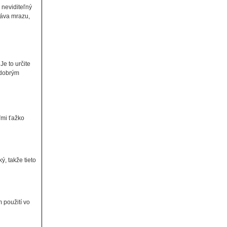
 neviditeľný
láva mrazu,
Je to určite
j dobrým
ľmi ťažko
, takže tieto
 použití vo