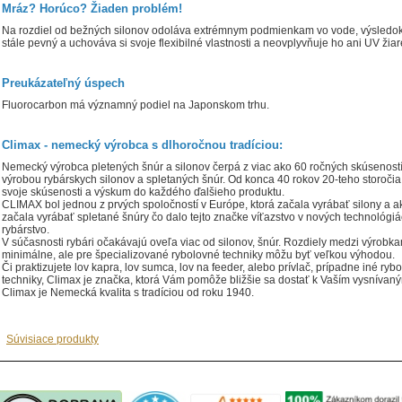
Mráz? Horúco? Žiaden problém!
Na rozdiel od bežných silonov odoláva extrémnym podmienkam vo vode, výsledok
stále pevný a uchováva si svoje flexibilné vlastnosti a neovplyvňuje ho ani UV žia
Preukázateľný úspech
Fluorocarbon má významný podiel na Japonskom trhu.
Climax - nemecký výrobca s dlhoročnou tradíciou:
Nemecký výrobca pletených šnúr a silonov čerpá z viac ako 60 ročných skúsenost
výrobou rybárskych silonov a spletaných šnúr. Od konca 40 rokov 20-teho storočia
svoje skúsenosti a výskum do každého ďalšieho produktu.
CLIMAX bol jednou z prvých spoločností v Európe, ktorá začala vyrábať silony a a
začala vyrábať spletané šnúry čo dalo tejto značke víťazstvo v nových technológiá
rybárstvo.
V súčasnosti rybári očakávajú oveľa viac od silonov, šnúr. Rozdiely medzi výrobka
minimálne, ale pre špecializované rybolovné techniky môžu byť veľkou výhodou.
Či praktizujete lov kapra, lov sumca, lov na feeder, alebo prívlač, prípadne iné ryb
techniky, Climax je značka, ktorá Vám pomôže bližšie sa dostať k Vaším vysnívan
Climax je Nemecká kvalita s tradíciou od roku 1940.
Súvisiace produkty