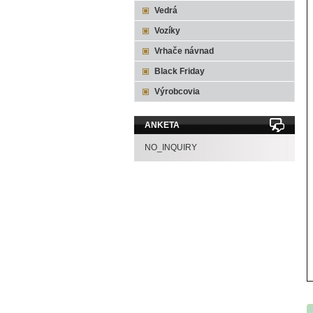
Vedrá
Vozíky
Vrhače návnad
Black Friday
Výrobcovia
ANKETA
NO_INQUIRY