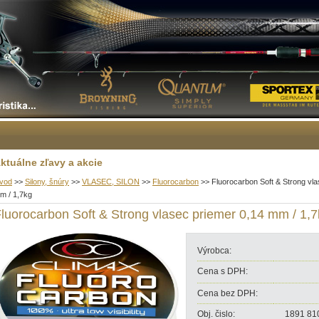
ktuálne zľavy a akcie
vod
>>
Silony, šnúry
>>
VLASEC, SILON
>>
Fluorocarbon
>>
Fluorocarbon Soft & Strong vla
m / 1,7kg
luorocarbon Soft & Strong vlasec priemer 0,14 mm / 1,
Výrobca:
Cena s DPH:
Cena bez DPH:
Obj. čislo:
1891 81