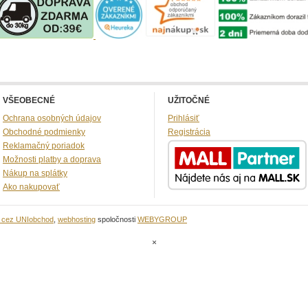
VŠEOBECNÉ
UŽITOČNÉ
Ochrana osobných údajov
Prihlásiť
Obchodné podmienky
Registrácia
Reklamačný poriadok
Možnosti platby a doprava
Nákup na splátky
Ako nakupovať
u cez UNIobchod
,
webhosting
spoločnosti
WEBYGROUP
×