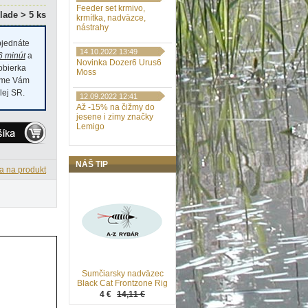
Feeder set krmivo,
lade > 5 ks
krmítka, nadväzce,
nástrahy
jednáte
14.10.2022 13:49
6 minút
a
Novinka Dozer6 Urus6
dobierka
Moss
číme Vám
lej SR.
12.09.2022 12:41
Až -15% na čižmy do
jesene i zimy značky
Lemigo
NÁŠ TIP
a na produkt
Sumčiarsky nadväzec
Black Cat Frontzone Rig
4 €
14,11 €