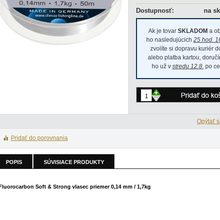
Dostupnosť:
na sk
Ak je tovar
SKLADOM
a ob
ho nasledujúcich
25 hod. 1
zvolíte si dopravu kuriér 
alebo platba kartou, doru
ho už v
stredu 12.8.
po ce
+
-
Opýtať s
Pridať do porovnania
POPIS
SÚVISIACE PRODUKTY
Fluorocarbon Soft & Strong vlasec priemer 0,14 mm / 1,7kg