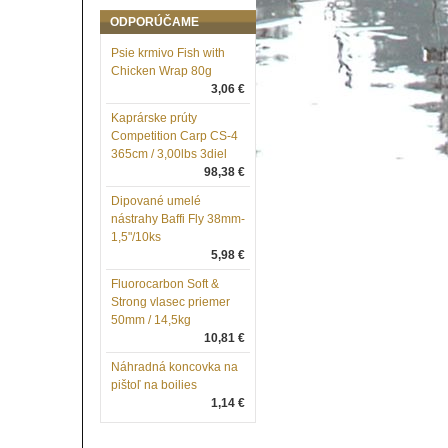
ODPORÚČAME
Psie krmivo Fish with
Chicken Wrap 80g
3,06 €
Kaprárske prúty
Competition Carp CS-4
365cm / 3,00lbs 3diel
98,38 €
Dipované umelé
nástrahy Baffi Fly 38mm-
1,5"/10ks
5,98 €
Fluorocarbon Soft &
Strong vlasec priemer
50mm / 14,5kg
10,81 €
Náhradná koncovka na
pištoľ na boilies
1,14 €