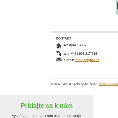
KONTAKT
AZ Rybár, s.r.o.
tel.: +421 905 217 219
e-mail:
info@azrybar.sk
© 2026 Rybárske potreby AZ Rybár •
tvorba eshop
Pridajte sa k nám
Vyskúšajte, ako sa u nás skvelo nakupuje.