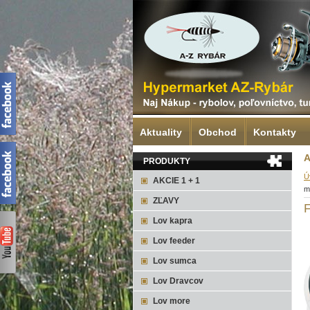
Aktuality
Obchod
Kontakty
A
PRODUKTY
Ú
AKCIE 1 + 1
m
ZĽAVY
F
Lov kapra
Lov feeder
Lov sumca
Lov Dravcov
Lov more