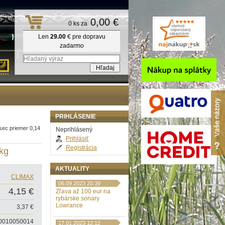
0,00 €
0 ks za
Len
29.00
€ pre dopravu
zadarmo
PRIHLÁSENIE
sec priemer 0,14
Neprihlásený
Prihlásiť
Registrácia
7kg
AKTUALITY
CLIMAX
06.09.2023 20:39
4,15 €
Zľava až 100 eur na
rybárske sonary
Lowrance
3,37 €
0010050014
17.01.2023 12:12