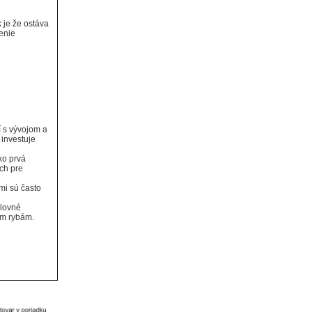
 je že ostáva
renie
í s vývojom a
 investuje
ko prvá
ch pre
mi sú často
olovné
ým rybám.