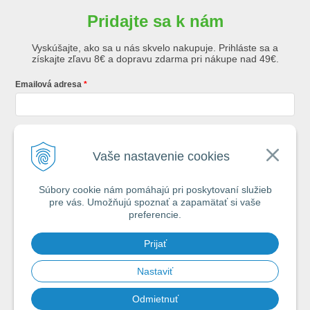
Pridajte sa k nám
Vyskúšajte, ako sa u nás skvelo nakupuje. Prihláste sa a
získajte zľavu 8€ a dopravu zdarma pri nákupe nad 49€.
Emailová adresa
Krstné meno
Vaše nastavenie cookies
Súbory cookie nám pomáhajú pri poskytovaní služieb
Registráciou súhlasíte so
všeobecnými obchodnými podmienkami AZ
pre vás. Umožňujú spoznať a zapamätať si vaše
Rybár
s.r.o.
preferencie.
*
Prijať
Spamovať vás nebudeme. Max. 2x týždenne vám pošleme e-mail s tipmi
na úspech pri vode.
Nastaviť
Odmietnuť