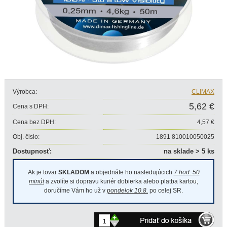
Výrobca:
CLIMAX
5,62 €
Cena s DPH:
Cena bez DPH:
4,57 €
Obj. čislo:
1891 810010050025
Dostupnosť:
na sklade > 5 ks
Ak je tovar
SKLADOM
a objednáte ho nasledujúcich
7 hod. 50
minút
a zvolíte si dopravu kuriér dobierka alebo platba kartou,
doručíme Vám ho už v
pondelok 10.8.
po celej SR.
+
-