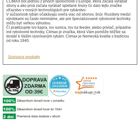
CLIMAX bol jednou z prvých spoločností v Európe, ktorá začala vyrábať
silony a ako prvá začala vyrábať spletané šnúry čo dalo tejto značke
víťazstvo v nových technológiách pre rybárstvo.
V súčasnosti rybári očakávajú oveľa viac od silonov, šnúr. Rozdiely medzi
výrobkami sú často minimálne, ale pre špecializované rybolovné techniky
môžu byť veľkou výhodou.
Či praktizujete lov kapra, lov sumca, lov na feeder, alebo prívlač, prípadne
iné rybolovné techniky, Climax je značka, ktorá Vám pomôže bližšie sa
dostať k Vaším vysnívaným rybám. Climax je Nemecká kvalita s tradíciou
od roku 1940.
Súvisiace produkty