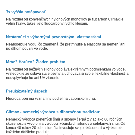
3x vyššia potápavosť
Na rozdiel od konvenčných nylonových monofilov je flucarbon Climax je
veľmi ťažký, takže tieto fluocarbony rýchlo klesajú.
Nestarnúci s výbornými pevnostnými vlastnosťami
Neabsorbuje vodu, čo znamená, že pretrhnutie a elasticita sa nemení ani
po dlhom použití vo vode.
Mráz? Horúco? Žiaden problém!
Na rozdiel od bežných silonov odoláva extrémnym podmienkam vo vode,
výsledok je že ostáva stále pevný a uchováva si svoje flexibilné vlastnosti a
neovplyvňuje ho ani UV žiarenie
Preukázateľný úspech
Fluorocarbon má významný podiel na Japonskom trhu.
Climax - nemecký výrobca s dlhoročnou tradíciou:
Nemecký výrobca pletených šnúr a silonov čerpá z viac ako 60 ročných
skúseností s vývojom a výrobou rybárskych silonov a spletaných šnúr. Od
konca 40 rokov 20-teho storočia investuje svoje skúsenosti a výskum do
každého ďalšieho produktu.