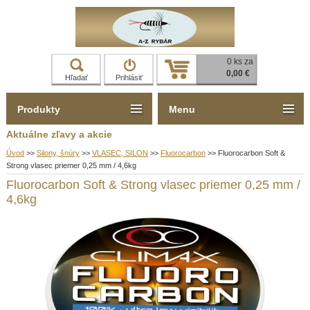
0 ks za
0,00 €
Hľadať
Prihlásiť
Produkty
Menu
Aktuálne zľavy a akcie
Úvod
>>
Silony, šnúry
>>
VLASEC, SILON
>>
Fluorocarbon
>>
Fluorocarbon Soft &
Strong vlasec priemer 0,25 mm / 4,6kg
Fluorocarbon Soft & Strong vlasec priemer 0,25 mm /
4,6kg