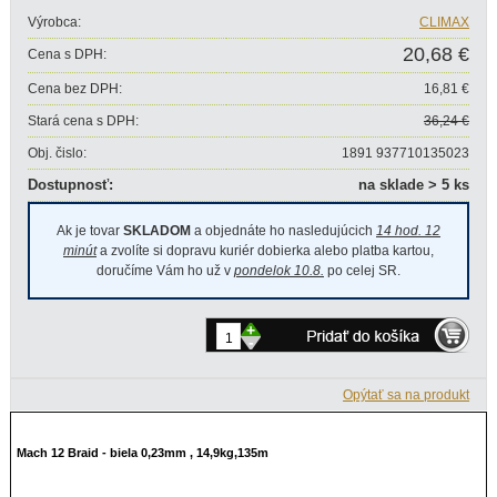
Výrobca:
CLIMAX
20,68 €
Cena s DPH:
Cena bez DPH:
16,81 €
Stará cena s DPH:
36,24 €
Obj. čislo:
1891 937710135023
Dostupnosť:
na sklade > 5 ks
Ak je tovar
SKLADOM
a objednáte ho nasledujúcich
14 hod. 12
minút
a zvolíte si dopravu kuriér dobierka alebo platba kartou,
doručíme Vám ho už v
pondelok 10.8.
po celej SR.
+
-
Opýtať sa na produkt
Mach 12 Braid - biela 0,23mm , 14,9kg,135m