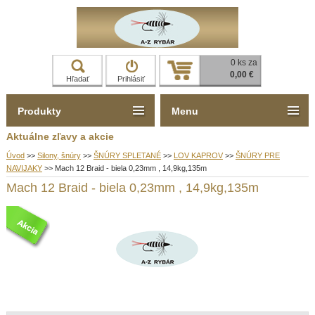
0 ks za
0,00 €
Hľadať
Prihlásiť
Produkty
Menu
Aktuálne zľavy a akcie
Úvod
>>
Silony, šnúry
>>
ŠNÚRY SPLETANÉ
>>
LOV KAPROV
>>
ŠNÚRY PRE
NAVIJAKY
>>
Mach 12 Braid - biela 0,23mm , 14,9kg,135m
Mach 12 Braid - biela 0,23mm , 14,9kg,135m