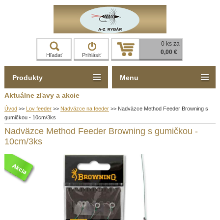
0 ks za
0,00 €
Hľadať
Prihlásiť
Produkty
Menu
Aktuálne zľavy a akcie
Úvod
>>
Lov feeder
>>
Nadväzce na feeder
>>
Nadväzce Method Feeder Browning s
gumičkou - 10cm/3ks
Nadväzce Method Feeder Browning s gumičkou -
10cm/3ks