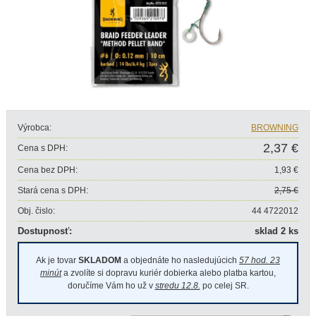
Výrobca:
BROWNING
2,37 €
Cena s DPH:
Cena bez DPH:
1,93 €
Stará cena s DPH:
2,75 €
Obj. čislo:
44 4722012
Dostupnosť:
sklad 2 ks
Ak je tovar
SKLADOM
a objednáte ho nasledujúcich
57 hod. 23
minút
a zvolíte si dopravu kuriér dobierka alebo platba kartou,
doručíme Vám ho už v
stredu 12.8.
po celej SR.