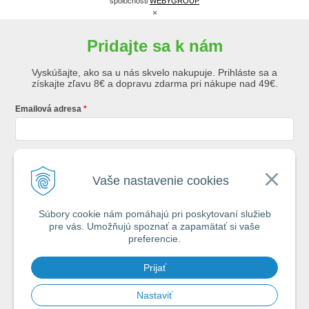
spoločnosti
WEBYGROUP
×
Pridajte sa k nám
Vyskúšajte, ako sa u nás skvelo nakupuje. Prihláste sa a
získajte zľavu 8€ a dopravu zdarma pri nákupe nad 49€.
Emailová adresa
Krstné meno
Vaše nastavenie cookies
Súbory cookie nám pomáhajú pri poskytovaní služieb
Registráciou súhlasíte so
všeobecnými obchodnými podmienkami AZ
pre vás. Umožňujú spoznať a zapamätať si vaše
Rybár
s.r.o.
preferencie.
*
Prijať
Spamovať vás nebudeme. Max. 2x týždenne vám pošleme e-mail s tipmi
na úspech pri vode.
Nastaviť