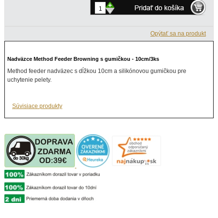
+
-
Opýtať sa na produkt
Nadväzce Method Feeder Browning s gumičkou - 10cm/3ks
Method feeder nadväzec s dĺžkou 10cm a silikónovou gumičkou pre
uchytenie pelety.
Súvisiace produkty