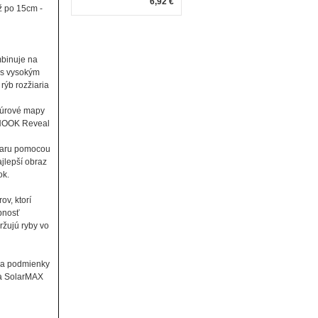
6,92 €
ž po 15cm -
mbinuje na
 s vysokým
rýb rozžiaria
ntúrové mapy
o HOOK Reveal
onaru pomocou
jlepší obraz
ok.
ov, ktorí
pnosť
žujú ryby vo
 na podmienky
eja SolarMAX