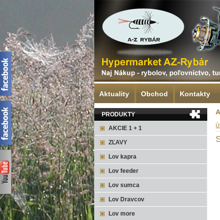
Aktuality
Obchod
Kontakty
A
PRODUKTY
Ú
AKCIE 1 + 1
ZĽAVY
Lov kapra
Lov feeder
Lov sumca
Lov Dravcov
Lov more