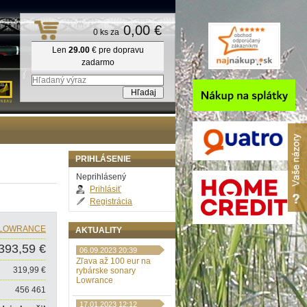
0,00 €
0 ks za
Len
29.00
€ pre dopravu
zadarmo
PRIHLÁSENIE
Neprihlásený
Prihlásiť
Registrácia
LOWRANCE
AKTUALITY
393,59 €
06.09.2023 20:39
Zľava až 100 eur na
319,99 €
rybárske sonary
Lowrance
456 461
17.01.2023 12:12