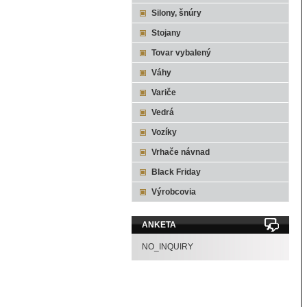
Silony, šnúry
Stojany
Tovar vybalený
Váhy
Variče
Vedrá
Vozíky
Vrhače návnad
Black Friday
Výrobcovia
ANKETA
NO_INQUIRY