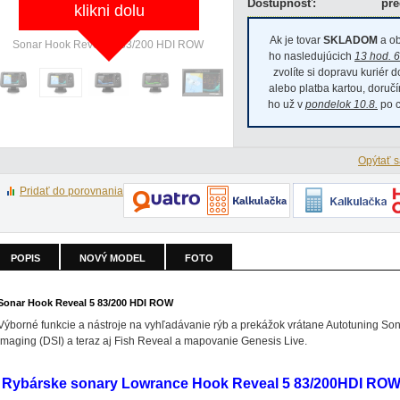
Dostupnosť:
pre
klikni dolu
Ak je tovar
SKLADOM
a ob
Sonar Hook Reveal 5 83/200 HDI ROW
Sonar Hook Reveal 5 83/200 
ho nasledujúcich
13 hod. 6
zvolíte si dopravu kuriér 
alebo platba kartou, doru
ho už v
pondelok 10.8.
po c
Opýtať s
Pridať do porovnania
POPIS
NOVÝ MODEL
FOTO
Sonar Hook Reveal 5 83/200 HDI ROW
Výborné funkcie a nástroje na vyhľadávanie rýb a prekážok vrátane Autotuning S
Imaging (DSI) a teraz aj Fish Reveal a mapovanie Genesis Live.
Rybárske sonary Lowrance Hook Reveal 5 83/200HDI RO