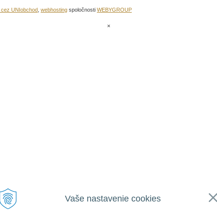
u cez UNIobchod
,
webhosting
spoločnosti
WEBYGROUP
×
Vaše nastavenie cookies