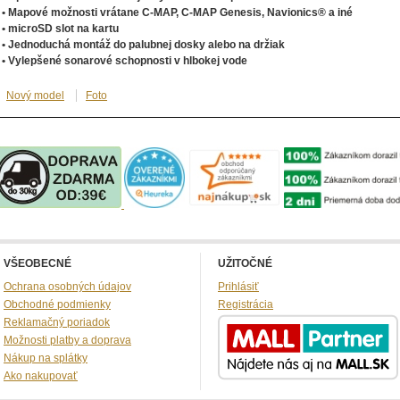
• Mapové možnosti vrátane C-MAP, C-MAP Genesis, Navionics® a iné
• microSD slot na kartu
• Jednoduchá montáž do palubnej dosky alebo na držiak
• Vylepšené sonarové schopnosti v hlbokej vode
Nový model
Foto
VŠEOBECNÉ
UŽITOČNÉ
Ochrana osobných údajov
Prihlásiť
Obchodné podmienky
Registrácia
Reklamačný poriadok
Možnosti platby a doprava
Nákup na splátky
Ako nakupovať