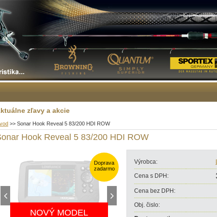
ktuálne zľavy a akcie
vod
>>
Sonar Hook Reveal 5 83/200 HDI ROW
Sonar Hook Reveal 5 83/200 HDI ROW
Výrobca:
Doprava
zadarmo
Cena s DPH:
Cena bez DPH:
Obj. čislo:
NOVÝ MODEL