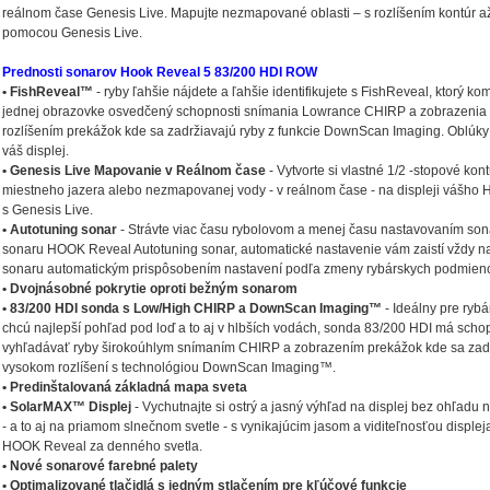
reálnom čase Genesis Live. Mapujte nezmapované oblasti – s rozlíšením kontúr a
pomocou Genesis Live.
Prednosti sonarov Hook Reveal 5 83/200 HDI ROW
• FishReveal™
- ryby ľahšie nájdete a ľahšie identifikujete s FishReveal, ktorý ko
jednej obrazovke osvedčený schopnosti snímania Lowrance CHIRP a zobrazenia
rozlíšením prekážok kde sa zadržiavajú ryby z funkcie DownScan Imaging. Oblúky 
váš displej.
• Genesis Live Mapovanie v Reálnom čase
- Vytvorte si vlastné 1/2 -stopové ko
miestneho jazera alebo nezmapovanej vody - v reálnom čase - na displeji vášh
s Genesis Live.
• Autotuning sonar
- Strávte viac času rybolovom a menej času nastavovaním s
sonaru HOOK Reveal Autotuning sonar, automatické nastavenie vám zaistí vždy na
sonaru automatickým prispôsobením nastavení podľa zmeny rybárskych podmien
• Dvojnásobné pokrytie oproti bežným sonarom
• 83/200 HDI sonda s Low/High CHIRP a DownScan Imaging™
- Ideálny pre rybár
chcú najlepší pohľad pod loď a to aj v hlbších vodách, sonda 83/200 HDI má scho
vyhľadávať ryby širokoúhlym snímaním CHIRP a zobrazením prekážok kde sa zadr
vysokom rozlíšení s technológiou DownScan Imaging™.
• Predinštalovaná základná mapa sveta
• SolarMAX™ Displej
- Vychutnajte si ostrý a jasný výhľad na displej bez ohľadu
- a to aj na priamom slnečnom svetle - s vynikajúcim jasom a viditeľnosťou displ
HOOK Reveal za denného svetla.
• Nové sonarové farebné palety
• Optimalizované tlačidlá s jedným stlačením pre kľúčové funkcie