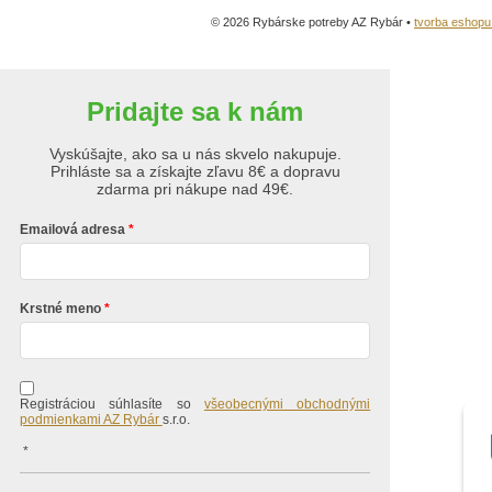
© 2026 Rybárske potreby AZ Rybár •
tvorba eshop
Pridajte sa k nám
Vyskúšajte, ako sa u nás skvelo nakupuje.
Prihláste sa a získajte zľavu 8€ a dopravu
zdarma pri nákupe nad 49€.
Emailová adresa
Krstné meno
Registráciou súhlasíte so
všeobecnými obchodnými
podmienkami AZ Rybár
s.r.o.
*