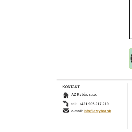
KONTAKT
AZ Rybár, s.r.o.
tel.: +421 905 217 219
e-mail:
info@azrybar.sk