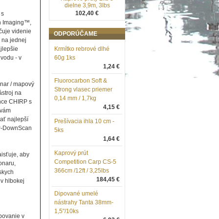
dielne 3,9m, 3lbs
102,40 €
 s
n Imaging™,
čuje videnie
ODPORÚČAME
na jednej
jlepšie
Krmítko rebrové dlhé
vodu - v
60g 1ks
1,24 €
Fluorocarbon Soft &
nar / mapový
Strong vlasec priemer
stroj na
0,14 mm / 1,7kg
ance CHIRP s
4,15 €
 vám
ať najlepší
Prešívacia ihla 10 cm -
IRP-DownScan
5ks
1,64 €
Kaprový prút
isťuje, aby
Competition Carp CS-5
onaru,
366cm /12ft / 3,25lbs
rskych
184,45 €
v hlbokej
Dipované umelé
nástrahy Tanta 38mm-
1,5"/10ks
povanie v