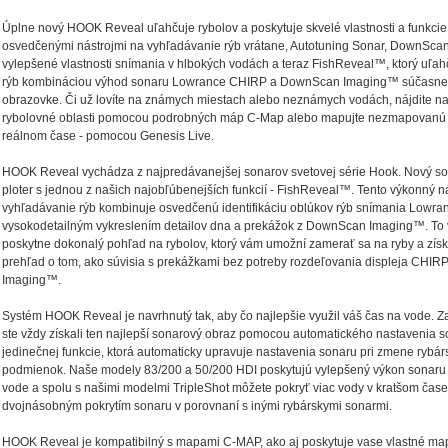
Úplne nový HOOK Reveal uľahčuje rybolov a poskytuje skvelé vlastnosti a funkcie
osvedčenými nástrojmi na vyhľadávanie rýb vrátane, Autotuning Sonar, DownSca
vylepšené vlastnosti snímania v hlbokých vodách a teraz FishReveal™, ktorý uľah
rýb kombináciou výhod sonaru Lowrance CHIRP a DownScan Imaging™ súčasne 
obrazovke. Či už lovíte na známych miestach alebo neznámych vodách, nájdite na
rybolovné oblasti pomocou podrobných máp C-Map alebo mapujte nezmapovanú 
reálnom čase - pomocou Genesis Live.
HOOK Reveal vychádza z najpredávanejšej sonarov svetovej série Hook. Nový so
ploter s jednou z našich najobľúbenejších funkcií - FishReveal™. Tento výkonný ná
vyhľadávanie rýb kombinuje osvedčenú identifikáciu oblúkov rýb snímania Lowr
vysokodetailným vykreslením detailov dna a prekážok z DownScan Imaging™. To
poskytne dokonalý pohľad na rybolov, ktorý vám umožní zamerať sa na ryby a získ
prehľad o tom, ako súvisia s prekážkami bez potreby rozdeľovania displeja CH
Imaging™.
Systém HOOK Reveal je navrhnutý tak, aby čo najlepšie využil váš čas na vode. Za
ste vždy získali ten najlepší sonarový obraz pomocou automatického nastavenia s
jedinečnej funkcie, ktorá automaticky upravuje nastavenia sonaru pri zmene rybá
podmienok. Naše modely 83/200 a 50/200 HDI poskytujú vylepšený výkon sonaru 
vode a spolu s našimi modelmi TripleShot môžete pokryť viac vody v kratšom čase
dvojnásobným pokrytím sonaru v porovnaní s inými rybárskymi sonarmi.
HOOK Reveal je kompatibilný s mapami C-MAP, ako aj poskytuje vase vlastné ma