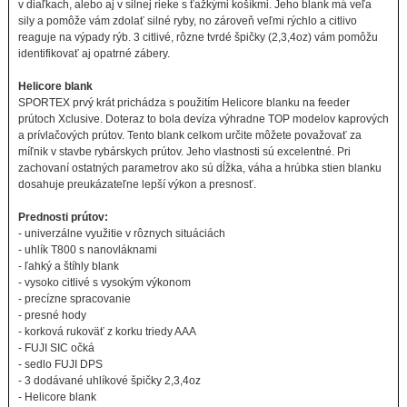
v diaľkach, alebo aj v silnej rieke s ťažkými košíkmi. Jeho blank má veľa
sily a pomôže vám zdolať silné ryby, no zároveň veľmi rýchlo a citlivo
reaguje na výpady rýb. 3 citlivé, rôzne tvrdé špičky (2,3,4oz) vám pomôžu
identifikovať aj opatrné zábery.
Helicore blank
SPORTEX prvý krát prichádza s použitím Helicore blanku na feeder
prútoch Xclusive. Doteraz to bola devíza výhradne TOP modelov kaprových
a prívlačových prútov. Tento blank celkom určite môžete považovať za
míľnik v stavbe rybárskych prútov. Jeho vlastnosti sú excelentné. Pri
zachovaní ostatných parametrov ako sú dĺžka, váha a hrúbka stien blanku
dosahuje preukázateľne lepší výkon a presnosť.
Prednosti prútov:
- univerzálne využitie v rôznych situáciách
- uhlík T800 s nanovláknami
- ľahký a štíhly blank
- vysoko citlivé s vysokým výkonom
- precízne spracovanie
- presné hody
- korková rukoväť z korku triedy AAA
- FUJI SIC očká
- sedlo FUJI DPS
- 3 dodávané uhlíkové špičky 2,3,4oz
- Helicore blank