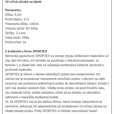
10 ročná záruka na blank
Parametre:
Dĺžka: 4,2m
Počet dielov: 3+3
Prepravná dĺžka: 148cm
Vrhacia záťaž: 90-160g
Špičky: 2,3,4oz
Váha prúta: 269g
Počet očiek: 16
V krátkosti o firme SPORTEX
Nemecká spoločnosť SPORTEX sa venuje vývoju uhlíkových materiálov už
viac ako 60 rokov. Ich výrobky sa používajú v leteckom priemysle, vo
formule 1 a všade tam, kde sa vyžaduje kombinácia ľahkosti, pevnosti a
pružnosti materiálu.
SPORTEX je lídrom v stavbe rybárskych prútov bez kompromisov. Ich
cieľom nie je produkovať nepreberné množstvo prútov, v ktorých sa nikto
nevyzná, ale produkcia jedinečných prútov do špecifických situácií. Každý z
nich má vlastné výrobné číslo. Všetky prvky prútov, od povrchového laku,
cez materiál rúčok, sediel navijakov, očiek až po blanky, sú starostlivo
vyberané v najvyššej dostupnej kvalite.
To, že SPORTEX nie je iba ďalšou firmou, ktorá sľubuje zákazníkom aj
nemožné, dokazuje ich sebavedomie pri poskytovaní 10-ročnej záruky na
všetky blanky prútov. Prúty SPORTEX si môžete odovzdávať medzi