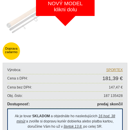
NOVÝ MODEL
klikni dolu
Doprava
zadarmo
Výrobca:
SPORTEX
181,39 €
Cena s DPH:
Cena bez DPH:
147,47 €
Obj. čislo:
187 135428
Dostupnosť:
predaj skončil
Ak je tovar
SKLADOM
a objednáte ho nasledujúcich
16 hod. 38
minút
a zvolíte si dopravu kuriér dobierka alebo platba kartou,
doručíme Vám ho už v
štvrtok 13.8.
po celej SR.