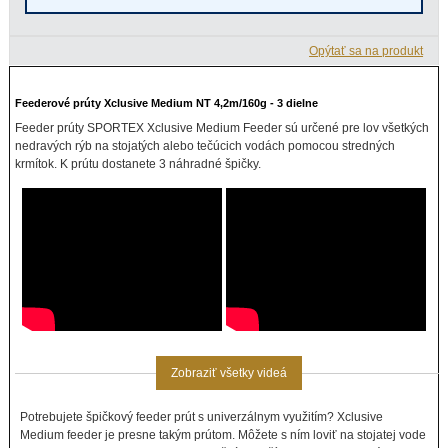
Opýtať sa na produkt
Feederové prúty Xclusive Medium NT 4,2m/160g - 3 dielne
Feeder prúty SPORTEX Xclusive Medium Feeder sú určené pre lov všetkých
nedravých rýb na stojatých alebo tečúcich vodách pomocou stredných
krmítok. K prútu dostanete 3 náhradné špičky.
Zobraziť všetky videá
Potrebujete špičkový feeder prút s univerzálnym využitím? Xclusive
Medium feeder je presne takým prútom. Môžete s ním loviť na stojatej vode