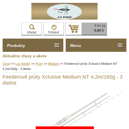
0 ks za
0,00 €
Hľadať
Prihlásiť
Produkty
Menu
Aktuálne zľavy a akcie
Úvod
>>
Lov feeder
>>
Prúty
>>
Medium
>>
Feederové prúty Xclusive Medium NT
4,2m/160g - 3 dielne
Feederové prúty Xclusive Medium NT 4,2m/160g - 3
dielne