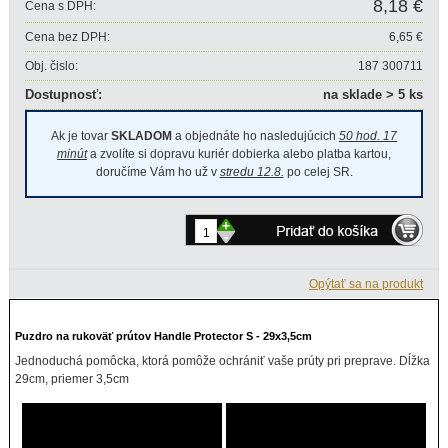
8,18 €
Cena s DPH:
Cena bez DPH:
6,65 €
Obj. čislo:
187 300711
Dostupnosť:
na sklade > 5 ks
Ak je tovar
SKLADOM
a objednáte ho nasledujúcich
50 hod. 17
minút
a zvolíte si dopravu kuriér dobierka alebo platba kartou,
doručíme Vám ho už v
stredu 12.8.
po celej SR.
+
-
Opýtať sa na produkt
Puzdro na rukoväť prútov Handle Protector S - 29x3,5cm
Jednoduchá pomôcka, ktorá pomôže ochrániť vaše prúty pri preprave. Dĺžka
29cm, priemer 3,5cm