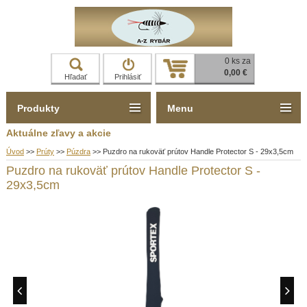
0 ks za
0,00 €
Hľadať
Prihlásiť
Produkty
Menu
Aktuálne zľavy a akcie
Úvod
>>
Prúty
>>
Púzdra
>>
Puzdro na rukoväť prútov Handle Protector S - 29x3,5cm
Puzdro na rukoväť prútov Handle Protector S -
29x3,5cm