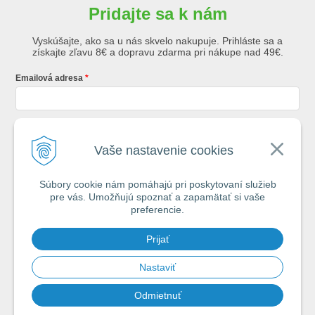
Pridajte sa k nám
Vyskúšajte, ako sa u nás skvelo nakupuje. Prihláste sa a
získajte zľavu 8€ a dopravu zdarma pri nákupe nad 49€.
Emailová adresa
Krstné meno
Vaše nastavenie cookies
Súbory cookie nám pomáhajú pri poskytovaní služieb
Registráciou súhlasíte so
všeobecnými obchodnými podmienkami AZ
pre vás. Umožňujú spoznať a zapamätať si vaše
Rybár
s.r.o.
preferencie.
*
Prijať
Spamovať vás nebudeme. Max. 2x týždenne vám pošleme e-mail s tipmi
na úspech pri vode.
Nastaviť
Odmietnuť
Chcem sa prihlásiť