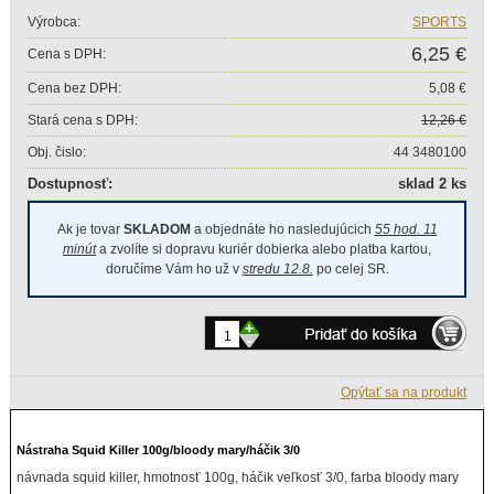
Výrobca:
SPORTS
6,25 €
Cena s DPH:
Cena bez DPH:
5,08 €
Stará cena s DPH:
12,26 €
Obj. čislo:
44 3480100
Dostupnosť:
sklad 2 ks
Ak je tovar
SKLADOM
a objednáte ho nasledujúcich
55 hod. 11
minút
a zvolíte si dopravu kuriér dobierka alebo platba kartou,
doručíme Vám ho už v
stredu 12.8.
po celej SR.
+
-
Opýtať sa na produkt
Nástraha Squid Killer 100g/bloody mary/háčik 3/0
návnada squid killer, hmotnosť 100g, háčik veľkosť 3/0, farba bloody mary