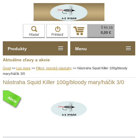
0 ks za
0,00 €
Hľadať
Prihlásiť
Produkty
Menu
Aktuálne zľavy a akcie
Úvod
>>
Lov more
>>
Pilkre, morské nástrahy
>>
Nástraha Squid Killer 100g/bloody
mary/háčik 3/0
Nástraha Squid Killer 100g/bloody mary/háčik 3/0