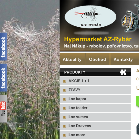
Aktuality
Obchod
Kontakty
A
PRODUKTY
Ú
AKCIE 1 + 1
Ú
ZĽAVY
Lov kapra
Lov feeder
Lov sumca
Lov Dravcov
Lov more