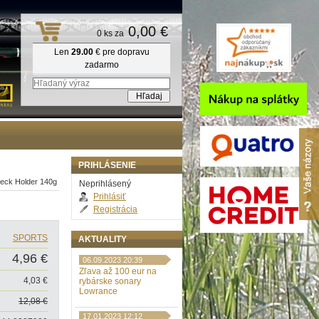
0,00 €
0 ks za
Len
29.00
€ pre dopravu
zadarmo
PRIHLÁSENIE
eck Holder 140g
Neprihlásený
Prihlásiť
Registrácia
SPORTS
AKTUALITY
4,96 €
06.09.2023 20:39
Zľava až 100 eur na
4,03 €
rybárske sonary
Lowrance
12,08 €
17.01.2023 12:12