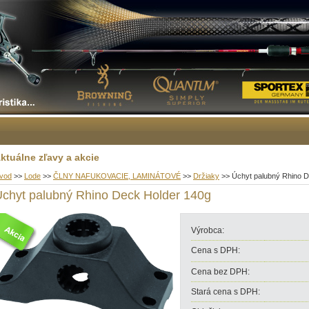
ktuálne zľavy a akcie
vod
>>
Lode
>>
ČLNY NAFUKOVACIE, LAMINÁTOVÉ
>>
Držiaky
>>
Úchyt palubný Rhino D
chyt palubný Rhino Deck Holder 140g
Výrobca:
Cena s DPH:
Cena bez DPH:
Stará cena s DPH: