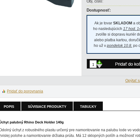
Obj. čislo:
Dostupnosť:
Ak je tovar
SKLADOM
a ob
ho nasledujúcich
17 hod. 1
zvolíte si dopravu kuriér 
alebo platba kartou, doru
ho už v
pondelok 10.8.
po c
+
-
Opýtať s
Pridať do porovnania
POPIS
SÚVISIACE PRODUKTY
TABUĽKY
Úchyt palubný Rhino Deck Holder 140g
Odolný úchyt z robustného plastu určený pre namontovanie na palubu lode vo vod
zvislej polohe a namontovanie držiaka prútu. Má 12 sklopných polôh a možnosť rot