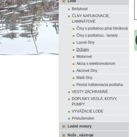
Lode
Bellyboat
ČLNY NAFUKOVACIE,
LAMINÁTOVÉ
Člny s podlahou plná hliníková
Člny s podlahou - lamely
Lacné člny
Držiaky
Motorové
Akcia s elektromotorom
Akciové člny
Malé člny
Pevná nafukovacia podlaha
VESTY ZÁCHRANNÉ
DOPLNKY, VESLÁ, KOTVY,
PUMPY
VYVÁŽACIE LODE
Príslušenstvo
Lodné motory
Nože , nástroje