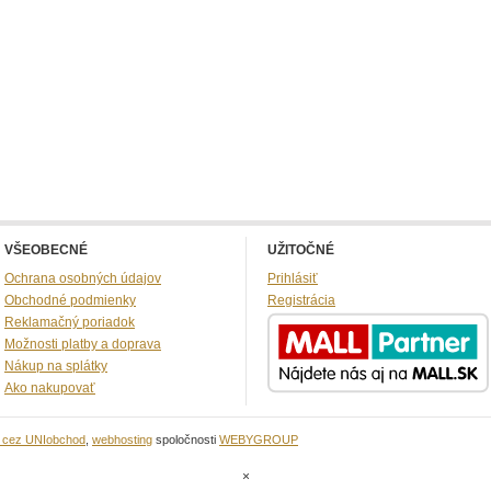
VŠEOBECNÉ
UŽITOČNÉ
Ochrana osobných údajov
Prihlásiť
Obchodné podmienky
Registrácia
Reklamačný poriadok
Možnosti platby a doprava
Nákup na splátky
Ako nakupovať
u cez UNIobchod
,
webhosting
spoločnosti
WEBYGROUP
×