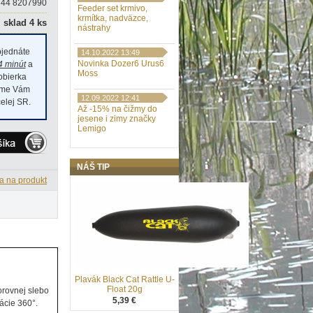
44 8207990
Feeder set krmivo,
krmítka, nadväzce,
sklad 4 ks
nástrahy
jednáte
14.10.2022 13:49
Novinka Dozer6 Urus6
4 minút
a
Moss
dobierka
číme Vám
12.09.2022 12:41
elej SR.
Až -15% na čižmy do
jesene i zimy značky
Lemigo
NÁŠ TIP
a na produkt
Plavák Black Cat Rattle U-
Float 20g
orovnej slebo
5,39 €
ácie 360°.