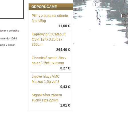
ODPORÚČAME
Piliny z buka na údenie
3mm/5kg
11,60 €
Kaprový prút Catapult
CS-4 12ft / 3,25lbs /
366cm
264,40 €
Chemické svetlo 2ks v
balení - žlté 3x25mm
0,27 €
Jigové hlavy VMC
Matzuo 1,5g veľ.8
0,43 €
Signalizátor záberu
suchý zips 22mm
1,01 €