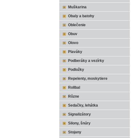
Muškarina
Obaly a batohy
Oblečenie
Obuv
Olovo
Plaváky
Podberáky a vezírky
Podložky
Repelenty, moskytiere
Rollbal
Rôzne
Sedačky, lehátka
Signalizátory
Silony, šnúry
Stojany