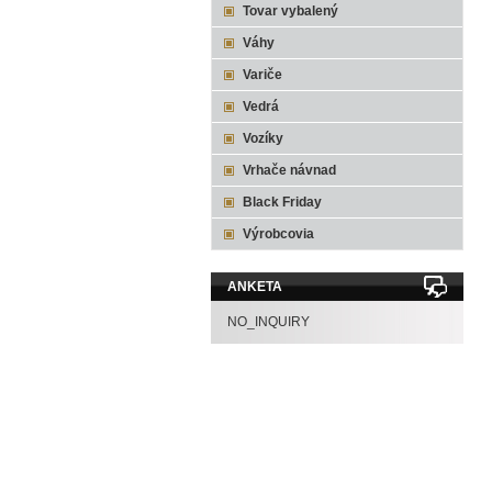
Tovar vybalený
Váhy
Variče
Vedrá
Vozíky
Vrhače návnad
Black Friday
Výrobcovia
ANKETA
NO_INQUIRY