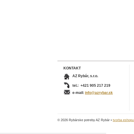
KONTAKT
AZ Rybár, s.r.o.
tel.: +421 905 217 219
e-mail:
info@azrybar.sk
© 2026 Rybárske potreby AZ Rybár •
tvorba eshop