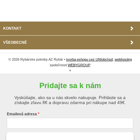
KONTAKT
VŠEOBECNÉ
© 2026 Rybárske potreby AZ Rybár •
tvorba eshopu cez UNIobchod
,
webhosting
spoločnosti
WEBYGROUP
×
Pridajte sa k nám
Vyskúšajte, ako sa u nás skvelo nakupuje. Prihláste sa a
získajte zľavu 8€ a dopravu zdarma pri nákupe nad 49€.
Emailová adresa
Krstné meno