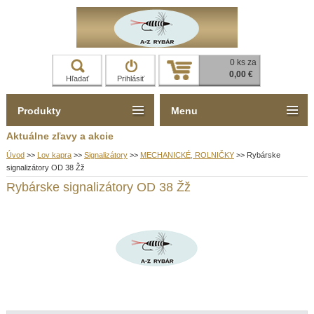
0 ks za
0,00 €
Hľadať
Prihlásiť
Produkty
Menu
Aktuálne zľavy a akcie
Úvod
>>
Lov kapra
>>
Signalizátory
>>
MECHANICKÉ, ROLNIČKY
>>
Rybárske
signalizátory OD 38 Žž
Rybárske signalizátory OD 38 Žž