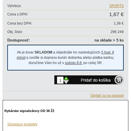
Výrobca:
SPORTS
1,67 €
Cena s DPH:
Cena bez DPH:
1,36 €
Obj. čislo:
296 249
Dostupnosť:
na sklade > 5 ks
Ak je tovar
SKLADOM
a objednáte ho nasledujúcich
5 hod. 9
minút
a zvolíte si dopravu kuriér dobierka alebo platba kartou,
doručíme Vám ho už v
sobotu 8.8.
po celej SR.
+
-
Opýtať sa na produkt
Rybárske signalizátory OD 38 Žž
Súvisiace produkty