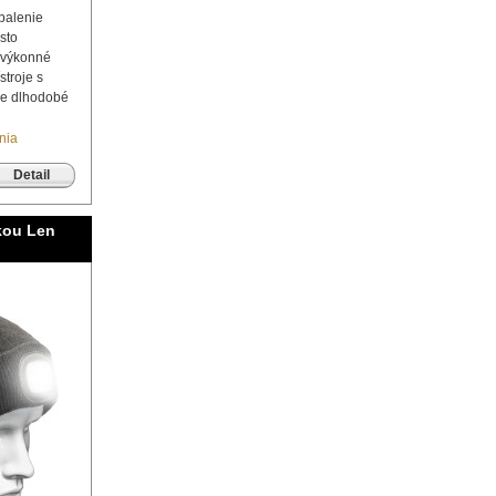
balenie
sto
 výkonné
stroje s
re dlhodobé
nia
Detail
kou Len