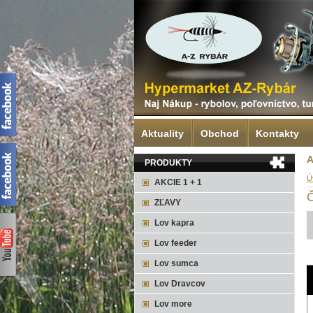
Aktuality
Obchod
Kontakty
A
PRODUKTY
Ú
AKCIE 1 + 1
ZĽAVY
Lov kapra
Lov feeder
Lov sumca
Lov Dravcov
Lov more