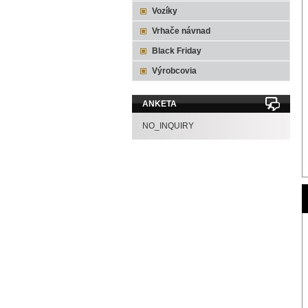
Vozíky
Vrhače návnad
Black Friday
Výrobcovia
ANKETA
NO_INQUIRY