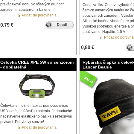
prevádzkovú dobu vo všetkých druhoch
Cena za 1ks. Cenovo výhodné 
zariadení napájaných z batérie.
ôsmich alkalických batérii do ča
Pridať do porovnania
používaných zariadení. Vysoko
Alkalické batérie vhodné pre prí
0,79 €
Detail
vysokou spotrebou energie a p
používanie. Napätie: 1.5 V
Pridať do porovna
0,80 €
Čelovka CREE XPE 5W so senzorom
Rybárska čiapka s čelov
- dobíjateľná
Lancer Beanie
Čelovku je možné nabíjať pomocou micro
USB ktoré je súčasťou balenia. Jednoduché
nadstavenie elastického pásika s reflexnými
prvkami. Pohybový senzor!
Pridať do porovnania