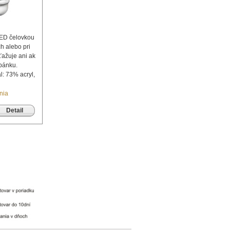
LED čelovkou
ch alebo pri
ťažuje ani ak
pánku.
l: 73% acryl,
nia
Detail