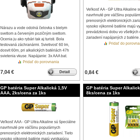
Veľkosť AA - GP Ultra Alkaline 
navrhnuté pre väčšinu populár
prenosných elektronických zaria
vysoko výkonné batérie majú v
Nárazu a vode odolná čelovka s bielym
prevádzkovú dobu vo všetkých
svetlom a červeným pozičným svetlom.
zariadení napájaných z batérie.
Ocenia ju ako rybári tak aj turisti. Bola
Pridať do porovna
testovaná záchranármi. Svietivosť 60 lm,
dosvit 60m, pri alkalických batériách 47h
svietenia vkuse. Napájanie: 3x AAA bat.
Pridať do porovnania
7,04 €
Detail
0,84 €
GP batéria Super Alkalická 1,5V
GP batéria Super Alkalick
AAA, 2ks/cena za 1ks
8ks/cena za 1ks
Veľkosť AAA - GP Ultra Alkaline sú špeciálne
navrhnuté pre väčšinu populárnych
prenosných elektronických zariadení. Tieto
vysoko výkonné batérie majú vynikajúcu