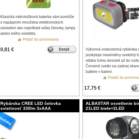
Klasická mikrotužková baterka vám pomôže
s napájaním množstva elektronických
zariadení ako napríklad vašej čelovky, lampy
alebo iného svietidla.
Pridať do porovnania
0,81 €
Detail
Výkonná vodeodolná rybárska 
poskytuje maximálny svetelný 
vďaka čomu dosvieti až do vzdi
Červené svetlo na zadnej stran
batérie v balení.
Pridať do porovna
17,75 €
Rybárska CREE LED čelovka
ALBASTAR osvetlenie bi
svietivosť 330lm 3xAAA
21LED biele+2LED