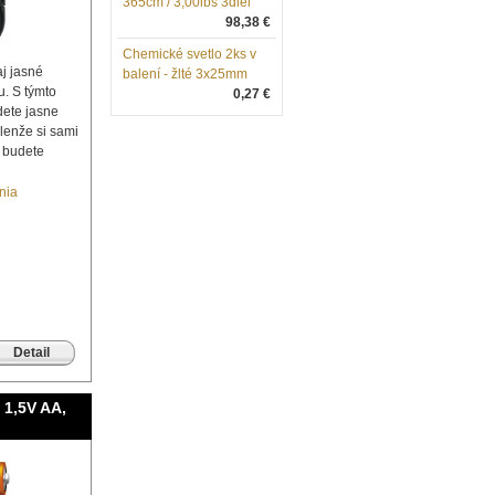
365cm / 3,00lbs 3diel
98,38 €
Chemické svetlo 2ks v
aj jasné
balení - žlté 3x25mm
. S týmto
0,27 €
dete jasne
elenže si sami
ň budete
nia
Detail
á 1,5V AA,