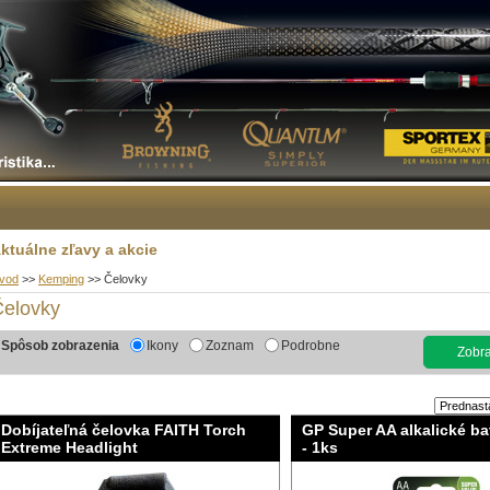
ktuálne zľavy a akcie
vod
>>
Kemping
>>
Čelovky
Čelovky
Spôsob zobrazenia
Ikony
Zoznam
Podrobne
Zobraz
Dobíjateľná čelovka FAITH Torch
GP Super AA alkalické ba
Extreme Headlight
- 1ks