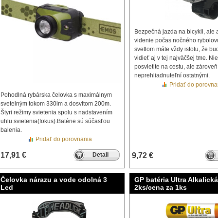
Bezpečná jazda na bicykli, ale 
videnie počas nočného rybolovu
svetlom máte vždy istotu, že bu
vidieť aj v tej najväčšej tme. Ni
posvietite na cestu, ale zárove
neprehliadnuteľní ostatnými.
Pridať do porovna
Pohodlná rybárska čelovka s maximálnym
svetelným tokom 330lm a dosvitom 200m.
Štyri režimy svietenia spolu s nadstavením
uhlu svietenia(fokus).Batérie sú súčasťou
balenia.
Pridať do porovnania
17,91 €
Detail
9,72 €
Čelovka nárazu a vode odolná 3
GP batéria Ultra Alkalick
Led
2ks/cena za 1ks