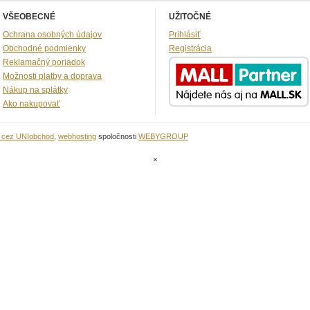
VŠEOBECNÉ
UŽITOČNÉ
Ochrana osobných údajov
Prihlásiť
Obchodné podmienky
Registrácia
Reklamačný poriadok
Možnosti platby a doprava
Nákup na splátky
Ako nakupovať
u cez UNIobchod
,
webhosting
spoločnosti
WEBYGROUP
×