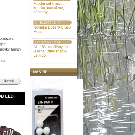
Feeder set krmivo,
krmítka, nadväzce,
nástrahy
14.10.2022 13:49
Novinka Dozer6 Urus6
Moss
pomôže s
12.09.2022 12:41
kých
Až -15% na čižmy do
elovky, lampy
jesene i zimy značky
Lemigo
nia
NÁŠ TIP
Detail
OB LED