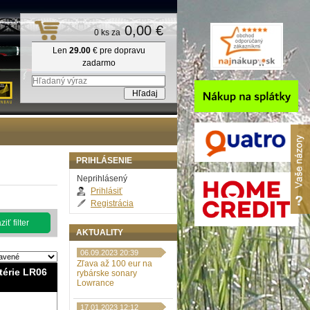
0,00 €
0 ks za
Len
29.00
€ pre dopravu
zadarmo
PRIHLÁSENIE
Neprihlásený
Prihlásiť
Registrácia
iť filter
AKTUALITY
06.09.2023 20:39
Zľava až 100 eur na
térie LR06
rybárske sonary
Lowrance
17.01.2023 12:12