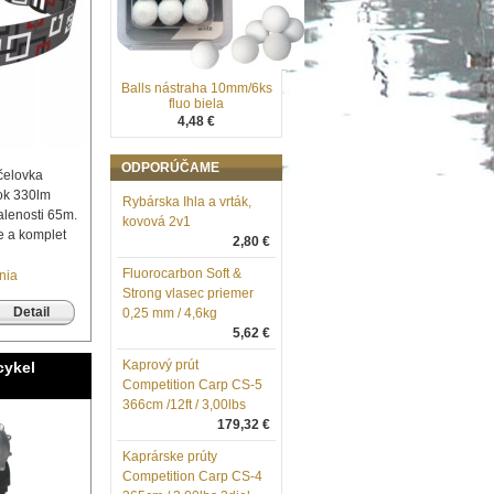
Balls nástraha 10mm/6ks
fluo biela
4,48 €
ODPORÚČAME
čelovka
tok 330lm
Rybárska Ihla a vrták,
alenosti 65m.
kovová 2v1
e a komplet
2,80 €
Fluorocarbon Soft &
nia
Strong vlasec priemer
Detail
0,25 mm / 4,6kg
5,62 €
Kaprový prút
cykel
Competition Carp CS-5
366cm /12ft / 3,00lbs
179,32 €
Kaprárske prúty
Competition Carp CS-4