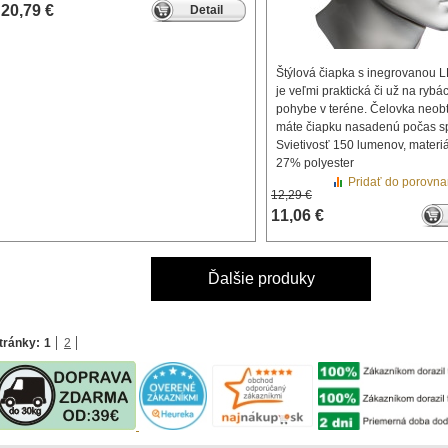
20,79 €
Detail
Štýlová čiapka s inegrovanou 
je veľmi praktická či už na rybá
pohybe v teréne. Čelovka neob
máte čiapku nasadenú počas s
Svietivosť 150 lumenov, materiá
27% polyester
Pridať do porovna
12,29 €
11,06 €
Ďalšie produky
tránky:
1
2