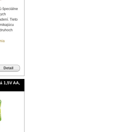
sú špeciálne
nych
dení. Tieto
ynikajúcu
 druhoch
nia
Detail
á 1,5V AA,