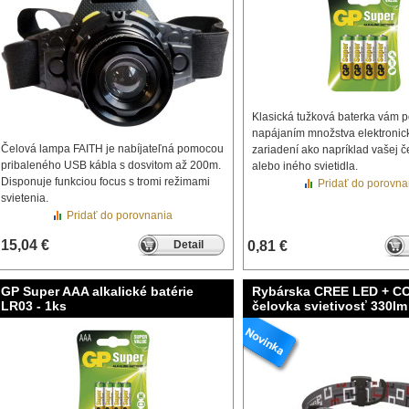
Klasická tužková baterka vám 
napájaním množstva elektronic
Čelová lampa FAITH je nabíjateľná pomocou
zariadení ako napríklad vašej č
pribaleného USB kábla s dosvitom až 200m.
alebo iného svietidla.
Disponuje funkciou focus s tromi režimami
Pridať do porovna
svietenia.
Pridať do porovnania
15,04 €
Detail
0,81 €
GP Super AAA alkalické batérie
Rybárska CREE LED + C
LR03 - 1ks
čelovka svietivosť 330lm