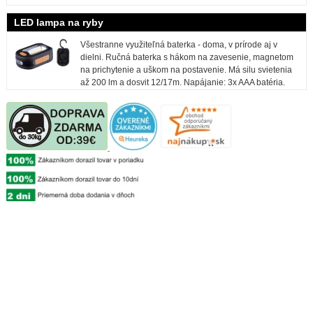
LED lampa na ryby
Všestranne využiteľná baterka - doma, v prírode aj v
dielni. Ručná baterka s hákom na zavesenie, magnetom
na prichytenie a uškom na postavenie. Má silu svietenia
až 200 lm a dosvit 12/17m. Napájanie: 3x AAA batéria.