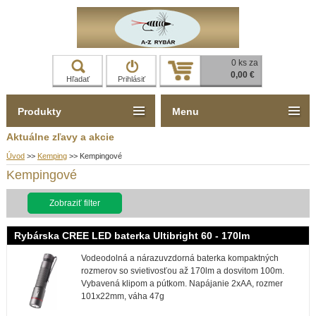
0 ks za
0,00 €
Hľadať
Prihlásiť
Produkty
Menu
Aktuálne zľavy a akcie
Úvod
>>
Kemping
>>
Kempingové
Kempingové
Zobraziť filter
Rybárska CREE LED baterka Ultibright 60 - 170lm
Vodeodolná a nárazuvzdorná baterka kompaktných
rozmerov so svietivosťou až 170lm a dosvitom 100m.
Vybavená klipom a pútkom. Napájanie 2xAA, rozmer
101x22mm, váha 47g