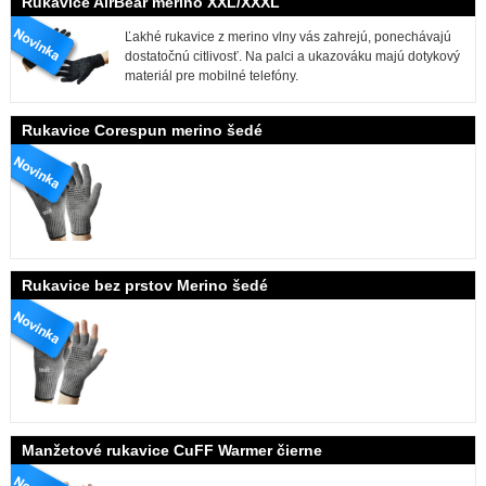
Rukavice AirBear merino XXL/XXXL
Ľakhé rukavice z merino vlny vás zahrejú, ponechávajú
dostatočnú citlivosť. Na palci a ukazováku majú dotykový
materiál pre mobilné telefóny.
Rukavice Corespun merino šedé
Rukavice bez prstov Merino šedé
Manžetové rukavice CuFF Warmer čierne