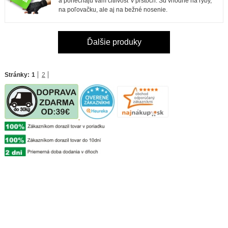
a ponechajú vám citlivosť v prstoch. Sú vhodné na ryby,
na poľovačku, ale aj na bežné nosenie.
Ďalšie produky
Stránky:
1
2