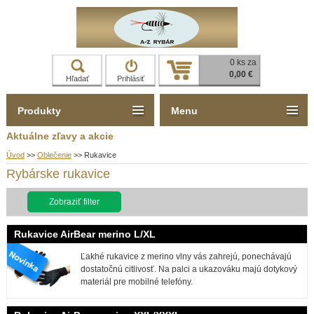
0 ks za
0,00 €
Hľadať
Prihlásiť
Produkty
Menu
Aktuálne zľavy a akcie
Úvod
>>
Oblečenie
>>
Rukavice
Rybárske rukavice
Zobraziť filter
Rukavice AirBear merino L/XL
Ľakhé rukavice z merino vlny vás zahrejú, ponechávajú
dostatočnú citlivosť. Na palci a ukazováku majú dotykový
materiál pre mobilné telefóny.