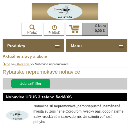
0 ks za
0,00 €
Hľadať
Prihlásiť
Produkty
Menu
Aktuálne zľavy a akcie
Úvod
>>
Oblečenie
>>
Nohavice nepremokavé
Rybárske nepremokavé nohavice
Zobraziť filter
Nohavice URUS 3 zeleno šedé/XS
Nohavice sú nepremokavé, paropriepustné, namáhané
miesta sú zosilnené Cordurom, vysoký pás, odopínateľné
traky, vrecká sú mrazuvzdorné. Umožňujú voľnosť
pohybu.