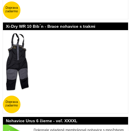
Doprava
zadarmo
Xi-Dry WR 10 Bib´n - Brace nohavice s trakmi
Doprava
zadarmo
Nohavice Urus 6 čierne - veľ. XXXXL
Dokonale vyladené membránové nohavice s množstvom