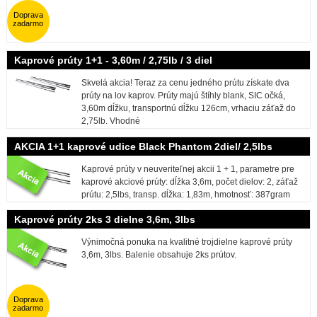
Doprava
zadarmo
Kaprové prúty 1+1 - 3,60m / 2,75lb / 3 diel
Skvelá akcia! Teraz za cenu jedného prútu získate dva
prúty na lov kaprov. Prúty majú štíhly blank, SIC očká,
3,60m dĺžku, transportnú dĺžku 126cm, vrhaciu záťaž do
2,75lb. Vhodné
AKCIA 1+1 kaprové udice Black Phantom 2diel/ 2,5lbs
Kaprové prúty v neuveriteľnej akcii 1 + 1, parametre pre
kaprové akciové prúty: dĺžka 3,6m, počet dielov: 2, záťaž
prútu: 2,5lbs, transp. dĺžka: 1,83m, hmotnosť: 387gram
Kaprové prúty 2ks 3 dielne 3,6m, 3lbs
Výnimočná ponuka na kvalitné trojdielne kaprové prúty
3,6m, 3lbs. Balenie obsahuje 2ks prútov.
Doprava
zadarmo