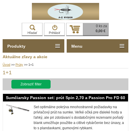
0 ks za
0,00 €
Hľadať
Prihlásiť
Produkty
Menu
Aktuálne zľavy a akcie
Úvod
>>
Prúty
>>
1+1
1+1
Zobraziť filter
Sumčiarsky Passion set: prút Spin 2,70 a Passion Pro FD 60
Set optimálne pokrýva mnohostranné požiadavky na
prívlačový prút na sumke. Veľké očká pre ďaleké hody a
ľahký, ale pri zdolávaní s dostatočnými rezervami poňatý
blank umožňuje použitie a citlivé rybárčenie bez únavy, a
to s plandavkami, gumovými rybkami.