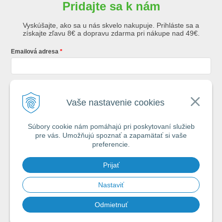
Pridajte sa k nám
Vyskúšajte, ako sa u nás skvelo nakupuje. Prihláste sa a
získajte zľavu 8€ a dopravu zdarma pri nákupe nad 49€.
Emailová adresa
Krstné meno
Vaše nastavenie cookies
Súbory cookie nám pomáhajú pri poskytovaní služieb
Registráciou súhlasíte so
všeobecnými obchodnými podmienkami AZ
pre vás. Umožňujú spoznať a zapamätať si vaše
Rybár
s.r.o.
preferencie.
*
Prijať
Spamovať vás nebudeme. Max. 2x týždenne vám pošleme e-mail s tipmi
na úspech pri vode.
Nastaviť
Odmietnuť
Chcem sa prihlásiť