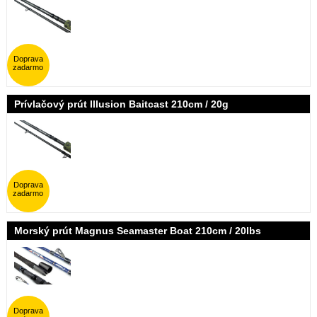
Doprava
zadarmo
Prívlačový prút Illusion Baitcast 210cm / 20g
Doprava
zadarmo
Morský prút Magnus Seamaster Boat 210cm / 20lbs
Doprava