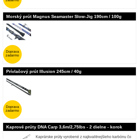
zadarmo
Morský prút Magnus Seamaster Slow-Jig 190cm / 100g
Doprava
zadarmo
Prívlačový prút Illusion 245cm / 40g
Doprava
zadarmo
Kaprové prúty DNA Carp 3,6m/2,75lbs - 2 dielne - korok
Kaprárske prúty vyrobené z najkvalitnejšieho karbónu čo