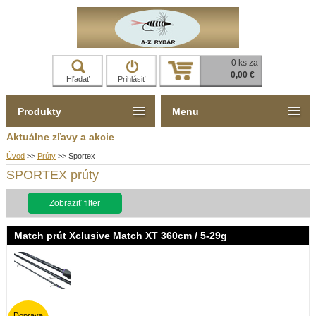
0 ks za
0,00 €
Hľadať
Prihlásiť
Produkty
Menu
Aktuálne zľavy a akcie
Úvod
>>
Prúty
>>
Sportex
SPORTEX prúty
Zobraziť filter
Match prút Xclusive Match XT 360cm / 5-29g
Doprava