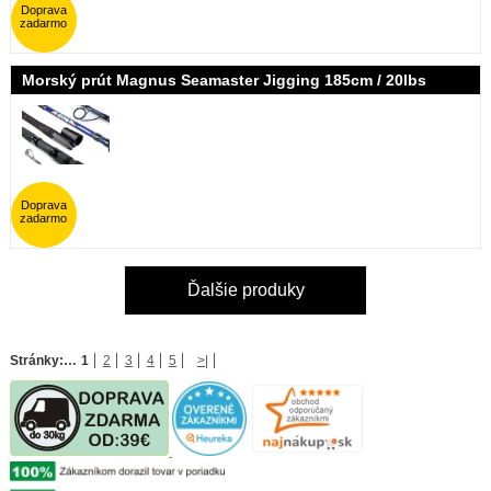
Doprava
zadarmo
Morský prút Magnus Seamaster Jigging 185cm / 20lbs
Doprava
zadarmo
Ďalšie produky
Stránky:
…
1
2
3
4
5
>|