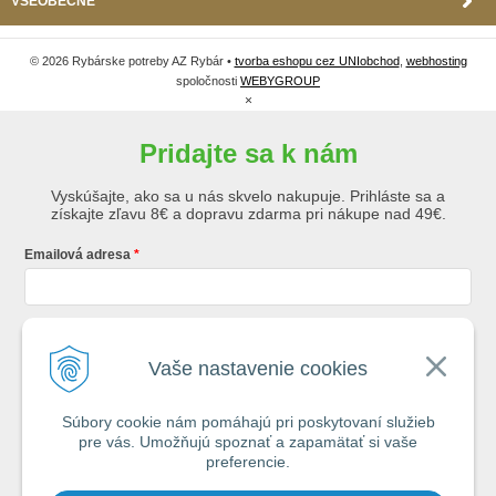
VŠEOBECNÉ
© 2026 Rybárske potreby AZ Rybár •
tvorba eshopu cez UNIobchod
,
webhosting
spoločnosti
WEBYGROUP
×
Pridajte sa k nám
Vyskúšajte, ako sa u nás skvelo nakupuje. Prihláste sa a
získajte zľavu 8€ a dopravu zdarma pri nákupe nad 49€.
Emailová adresa
Krstné meno
Vaše nastavenie cookies
Súbory cookie nám pomáhajú pri poskytovaní služieb
Registráciou súhlasíte so
všeobecnými obchodnými podmienkami AZ
pre vás. Umožňujú spoznať a zapamätať si vaše
Rybár
s.r.o.
preferencie.
*