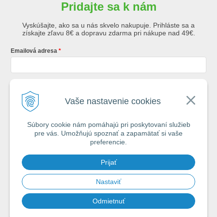
Pridajte sa k nám
Vyskúšajte, ako sa u nás skvelo nakupuje. Prihláste sa a
získajte zľavu 8€ a dopravu zdarma pri nákupe nad 49€.
Emailová adresa
Krstné meno
Vaše nastavenie cookies
Súbory cookie nám pomáhajú pri poskytovaní služieb
Registráciou súhlasíte so
všeobecnými obchodnými podmienkami AZ
pre vás. Umožňujú spoznať a zapamätať si vaše
Rybár
s.r.o.
preferencie.
*
Prijať
Spamovať vás nebudeme. Max. 2x týždenne vám pošleme e-mail s tipmi
na úspech pri vode.
Nastaviť
Odmietnuť
Chcem sa prihlásiť