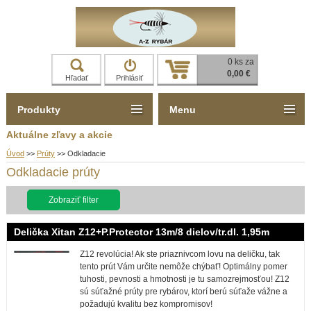
0 ks za
0,00 €
Hľadať
Prihlásiť
Produkty
Menu
Aktuálne zľavy a akcie
Úvod
>>
Prúty
>>
Odkladacie
Odkladacie prúty
Zobraziť filter
Delička Xitan Z12+P.Protector 13m/8 dielov/tr.dl. 1,95m
Z12 revolúcia! Ak ste priaznivcom lovu na deličku, tak
tento prút Vám určite nemôže chýbať! Optimálny pomer
tuhosti, pevnosti a hmotnosti je tu samozrejmosťou! Z12
sú súťažné prúty pre rybárov, ktorí berú súťaže vážne a
požadujú kvalitu bez kompromisov!