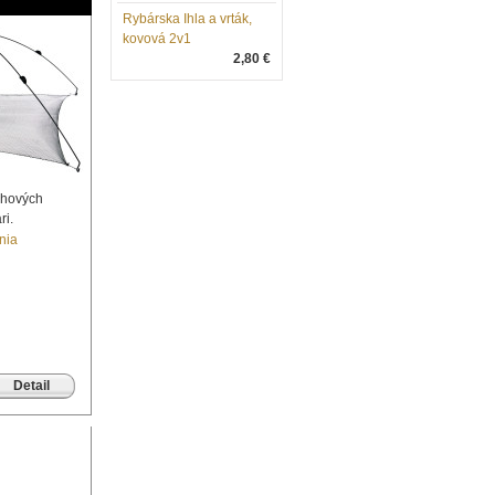
Rybárska Ihla a vrták,
kovová 2v1
2,80 €
ahových
ri.
nia
Detail