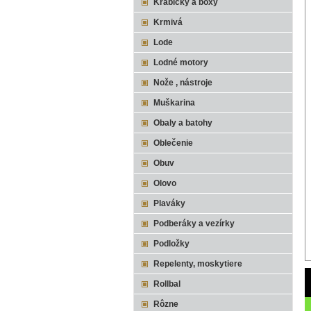
Krabičky a boxy
Krmivá
Lode
Lodné motory
Nože , nástroje
Muškarina
Obaly a batohy
Oblečenie
Obuv
Olovo
Plaváky
Podberáky a vezírky
Podložky
Repelenty, moskytiere
Rollbal
Rôzne