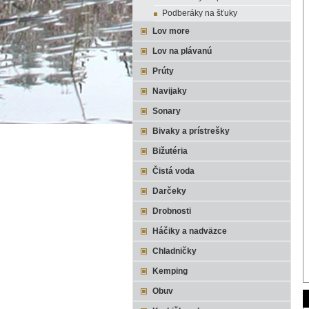
Podberáky na šťuky
Lov more
Lov na plávanú
Prúty
Navijaky
Sonary
Bivaky a prístrešky
Bižutéria
Čistá voda
Darčeky
Drobnosti
Háčiky a nadväzce
Chladničky
Kemping
Obuv