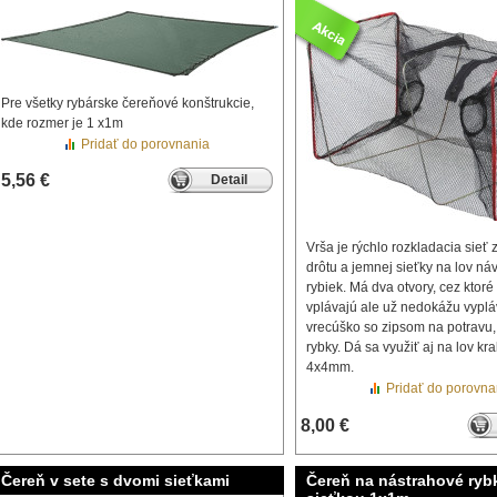
Pre všetky rybárske čereňové konštrukcie,
kde rozmer je 1 x1m
Pridať do porovnania
5,56 €
Detail
Vrša je rýchlo rozkladacia sieť
drôtu a jemnej sieťky na lov n
rybiek. Má dva otvory, cez ktoré
vplávajú ale už nedokážu vyplá
vrecúško so zipsom na potravu, 
rybky. Dá sa využiť aj na lov kr
4x4mm.
Pridať do porovna
8,00 €
Čereň v sete s dvomi sieťkami
Čereň na nástrahové ryb