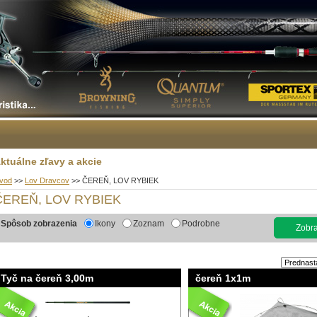
ktuálne zľavy a akcie
vod
>>
Lov Dravcov
>>
ČEREŇ, LOV RYBIEK
ČEREŇ, LOV RYBIEK
Spôsob zobrazenia
Ikony
Zoznam
Podrobne
Zobraz
Tyč na čereň 3,00m
čereň 1x1m