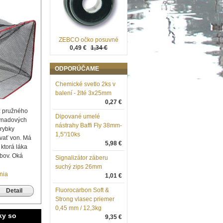
ZEBCO očko posuvné
0,49 €
1,34 €
ODPORÚČAME
Chemické svetlo 2ks v
balení - žlté 3x25mm
0,27 €
 z pružného
Dipované umelé
ávnadových
nástrahy Baffi Fly 38mm-
 rybky
1,5"/10ks
vať von. Má
5,98 €
ktorá láka
abov. Oká
Signalizátor záberu
suchý zips 26mm
nia
1,01 €
Fluorocarbon Soft &
Detail
Strong vlasec priemer
0,45 mm / 12,3kg
ky so
9,35 €