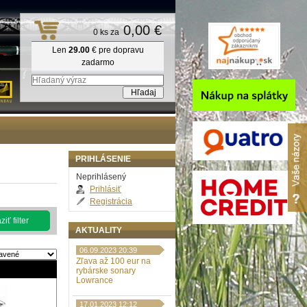
0,00 €
0 ks za
Len
29.00
€ pre dopravu
zadarmo
PRIHLÁSENIE
Neprihlásený
Prihlásiť
Registrácia
iť filter
AKTUALITY
06.09.2023 20:39
Zľava až 100 eur na
rybárske sonary
Lowrance
17.01.2023 12:12