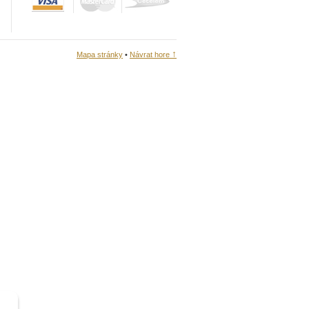
↑
Mapa stránky
•
Návrat hore