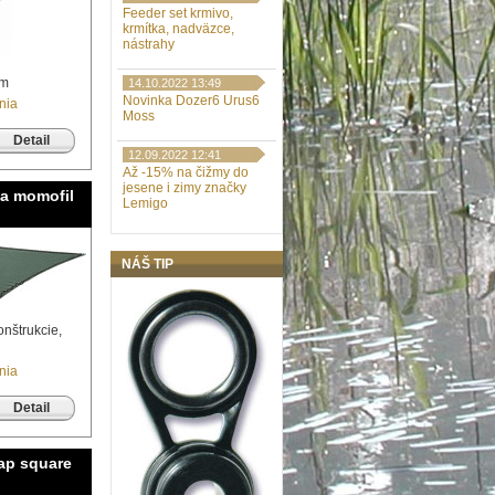
Feeder set krmivo,
krmítka, nadväzce,
nástrahy
cm
14.10.2022 13:49
Novinka Dozer6 Urus6
nia
Moss
Detail
12.09.2022 12:41
Až -15% na čižmy do
jesene i zimy značky
a momofil
Lemigo
NÁŠ TIP
onštrukcie,
nia
Detail
rap square