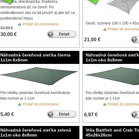
Robustná, teleskopická, trojdielna,
sklolaminátová tyč na čereň. Po
odskrutkovaní oka sa dá použiť aj ako tyč na
podberákovú hlavu.
čereň, rozmery 100 x 100 x 45
Pridať do porovnania
32,99 €
Pridať do porovna
30,00 €
Detail
21,00 €
Náhradná čereňová sieťka čierna
Náhradná čereňová sieťk
1x1m 6x6mm
1x1m oko 8x8mm
Pre všetky rybárske čereňové konštrukcie,
Pre všetky rybárske čereňové k
kde rozmer je 1 x1m
kde rozmer je 1 x1m
Pridať do porovnania
Pridať do porovna
5,40 €
Detail
6,97 €
Náhradná čereňová sieťka zelená
Vrša Baitfish and Crab T
1x1m oko 8x8mm
45x26x26cm