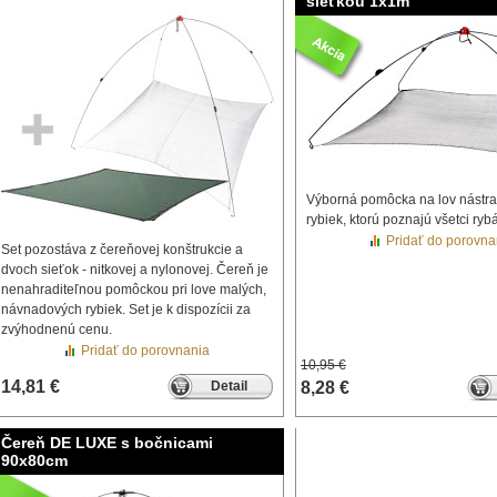
sieťkou 1x1m
Výborná pomôcka na lov nástr
rybiek, ktorú poznajú všetci rybá
Pridať do porovna
Set pozostáva z čereňovej konštrukcie a
dvoch sieťok - nitkovej a nylonovej. Čereň je
nenahraditeľnou pomôckou pri love malých,
návnadových rybiek. Set je k dispozícii za
zvýhodnenú cenu.
Pridať do porovnania
10,95 €
14,81 €
Detail
8,28 €
Čereň DE LUXE s bočnicami
90x80cm