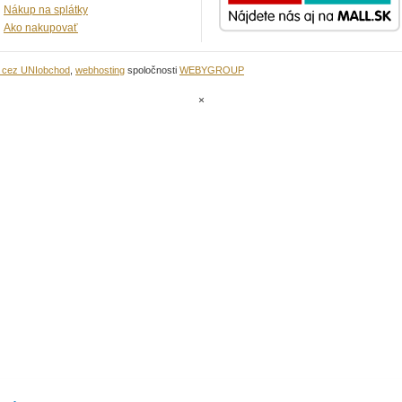
Nákup na splátky
Ako nakupovať
u cez UNIobchod
,
webhosting
spoločnosti
WEBYGROUP
×