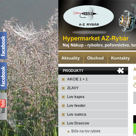
Aktuality
Obchod
Kontakty
A
PRODUKTY
Ú
AKCIE 1 + 1
ZĽAVY
Lov kapra
Lov feeder
Lov sumca
Lov Dravcov
Biče na lov rybiek