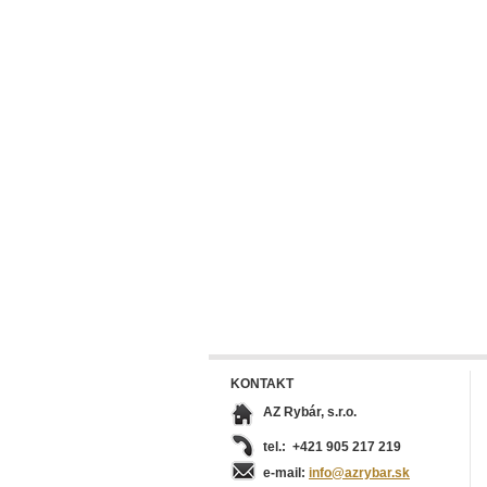
KONTAKT
AZ Rybár, s.r.o.
tel.: +421 905 217 219
e-mail:
info@azrybar.sk