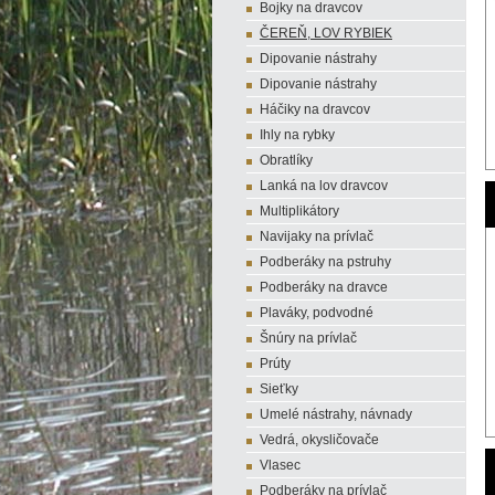
Bojky na dravcov
ČEREŇ, LOV RYBIEK
Dipovanie nástrahy
Dipovanie nástrahy
Háčiky na dravcov
Ihly na rybky
Obratlíky
Lanká na lov dravcov
Multiplikátory
Navijaky na prívlač
Podberáky na pstruhy
Podberáky na dravce
Plaváky, podvodné
Šnúry na prívlač
Prúty
Sieťky
Umelé nástrahy, návnady
Vedrá, okysličovače
Vlasec
Podberáky na prívlač