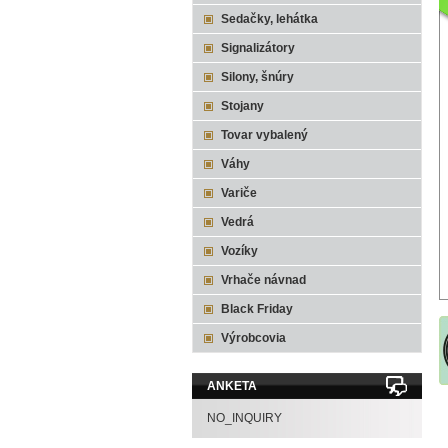
Sedačky, lehátka
Signalizátory
Silony, šnúry
Stojany
Tovar vybalený
Váhy
Variče
Vedrá
Vozíky
Vrhače návnad
Black Friday
Výrobcovia
ANKETA
NO_INQUIRY