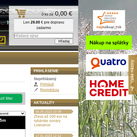
0,00 €
0 ks za
Len
29.00
€ pre dopravu
zadarmo
PRIHLÁSENIE
Neprihlásený
Prihlásiť
Registrácia
iť filter
AKTUALITY
06.09.2023 20:39
Zľava až 100 eur na
75m
rybárske sonary
Lowrance
17.01.2023 12:12