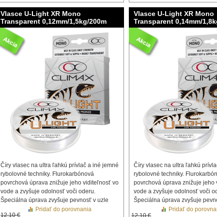
Vlasce U-Light XR Mono
Vlasce U-Light XR Mono
Transparent 0,12mm/1,5kg/200m
Transparent 0,14mm/1,8
Číry vlasec na ultra ľahkú prívlač a iné jemné
Číry vlasec na ultra ľahkú prívl
rybolovné techniky. Flurokarbónová
rybolovné techniky. Flurokarbó
povrchová úprava znižuje jeho viditeľnosť vo
povrchová úprava znižuje jeho v
vode a zvyšuje odolnosť voči oderu.
vode a zvyšuje odolnosť voči o
Špeciálna úprava zvyšuje pevnosť v uzle
Špeciálna úprava zvyšuje pevno
Pridať do porovnania
Pridať do porovna
12,10 €
12,10 €