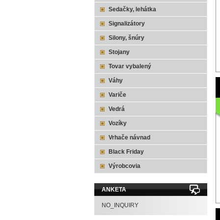
Sedačky, lehátka
Signalizátory
Silony, šnúry
Stojany
Tovar vybalený
Váhy
Variče
Vedrá
Vozíky
Vrhače návnad
Black Friday
Výrobcovia
ANKETA
NO_INQUIRY