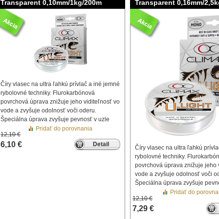
Transparent 0,10mm/1kg/200m
Transparent 0,16mm/2,5
Číry vlasec na ultra ľahkú prívlač a iné jemné
rybolovné techniky. Flurokarbónová
povrchová úprava znižuje jeho viditeľnosť vo
vode a zvyšuje odolnosť voči oderu.
Špeciálna úprava zvyšuje pevnosť v uzle
Pridať do porovnania
12,10 €
6,10 €
Detail
Číry vlasec na ultra ľahkú prívl
rybolovné techniky. Flurokarbó
povrchová úprava znižuje jeho v
vode a zvyšuje odolnosť voči o
Špeciálna úprava zvyšuje pevno
Pridať do porovna
12,10 €
7,29 €