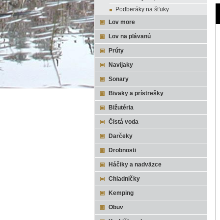
Podberáky na šťuky
Lov more
Lov na plávanú
Prúty
Navijaky
Sonary
Bivaky a prístrešky
Bižutéria
Čistá voda
Darčeky
Drobnosti
Háčiky a nadväzce
Chladničky
Kemping
Obuv