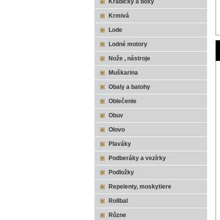
Krabičky a boxy
Krmivá
Lode
Lodné motory
Nože , nástroje
Muškarina
Obaly a batohy
Oblečenie
Obuv
Olovo
Plaváky
Podberáky a vezírky
Podložky
Repelenty, moskytiere
Rollbal
Rôzne