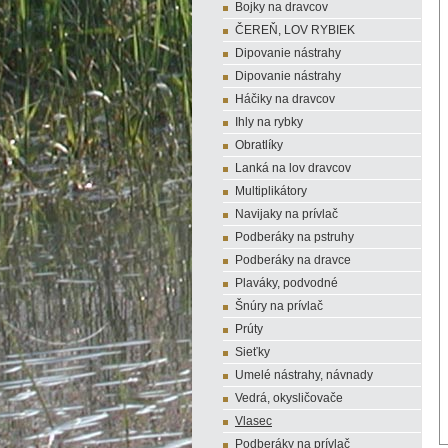
Bojky na dravcov
ČEREŇ, LOV RYBIEK
Dipovanie nástrahy
Dipovanie nástrahy
Háčiky na dravcov
Ihly na rybky
Obratlíky
Lanká na lov dravcov
Multiplikátory
Navijaky na prívlač
Podberáky na pstruhy
Podberáky na dravce
Plaváky, podvodné
Šnúry na prívlač
Prúty
Sieťky
Umelé nástrahy, návnady
Vedrá, okysličovače
Vlasec
Podberáky na prívlač