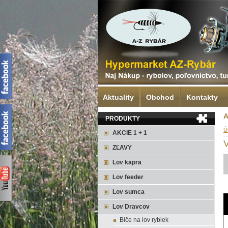
Aktuality
Obchod
Kontakty
A
PRODUKTY
Ú
AKCIE 1 + 1
V
ZĽAVY
Lov kapra
Lov feeder
Lov sumca
Lov Dravcov
Biče na lov rybiek