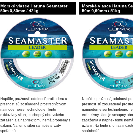
Morské vlasce Haruna Seamaster
Morské vlasce Haruna S
50m 0,80mm / 42kg
50m 0,90mm / 51kg
Napätie, pružnosť, odolnosť proti oderu a
Napätie, pružnosť, odolnosť pro
presnosť sú zosúladené prostredníctvom
presnosť sú zosúladené prostr
najmodernejšej technológie. Tento
najmodernejšej technológie. Te
exkluzívny silon je schopný obrovského
exkluzívny silon je schopný ob
zaťaženia a napriek tomu nemá problémy s
zaťaženia a napriek tomu nemá
uzlami. Na tento silon sa môžete vždy
uzlami. Na tento silon sa môžet
spoľahnúť.
spoľahnúť.