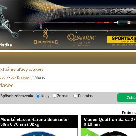
ktuálne zľavy a akcie
vod
>>
Lov Dravcov
>>
Vlasec
lasec
Spôsob zobrazenia
Ikony
Zoznam
Podrobne
Zobraz
Morské vlasce Haruna Seamaster
Vlasce Quattron Salsa 2
50m 0,70mm / 32kg
0,18mm