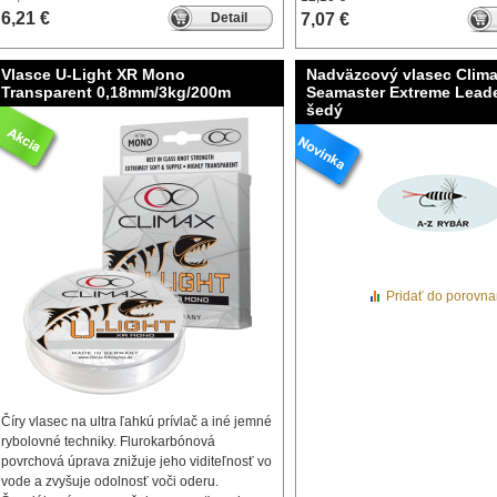
6,21 €
Detail
7,07 €
Vlasce U-Light XR Mono
Nadväzcový vlasec Clim
Transparent 0,18mm/3kg/200m
Seamaster Extreme Leade
šedý
Pridať do porovna
Číry vlasec na ultra ľahkú prívlač a iné jemné
rybolovné techniky. Flurokarbónová
povrchová úprava znižuje jeho viditeľnosť vo
vode a zvyšuje odolnosť voči oderu.