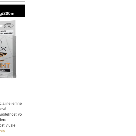
kg/200m
ač a iné jemné
nová
iditeľnosť vo
deru.
sť v uzle
nia