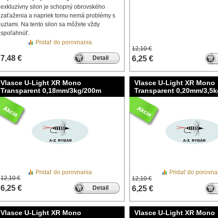
exkluzívny silon je schopný obrovského
zaťaženia a napriek tomu nemá problémy s
uzlami. Na tento silon sa môžete vždy
spoľahnúť.
Pridať do porovnania
12,10 €
7,48 €
Detail
6,25 €
Vlasce U-Light XR Mono
Vlasce U-Light XR Mono
Transparent 0,18mm/3kg/200m
Transparent 0,20mm/3,5
Pridať do porovnania
Pridať do porovna
12,10 €
12,10 €
6,25 €
Detail
6,25 €
Vlasce U-Light XR Mono
Vlasce U-Light XR Mono