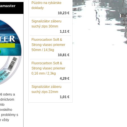
Púzdro na rybárske
eamaster
doklady
10,23 €
Signalizátor záberu
suchý zips 30mm
1,11 €
Fluorocarbon Soft &
Strong vlasec priemer
50mm / 14,5kg
10,81 €
Fluorocarbon Soft &
Strong vlasec priemer
0,16 mm / 2,3kg
4,29 €
Signalizátor záberu
suchý zips 22mm
ti oderu a
1,01 €
edníctvom
nto
rovského
 problémy s
e vždy