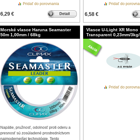
Pridať do porovnania
Pridať do porovna
6,29 €
Detail
6,58 €
Morské vlasce Haruna Seamaster
Vlasce U-Light XR Mono
50m 1,00mm / 68kg
Transparent 0,23mm/3kg
Pridať do porovna
Napätie, pružnosť, odolnosť proti oderu a
presnosť sú zosúladené prostredníctvom
najmodernejšej technológie. Tento