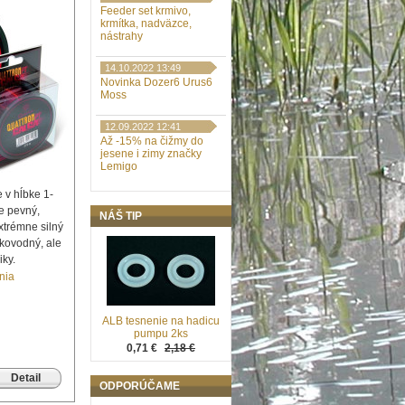
Feeder set krmivo,
krmítka, nadväzce,
nástrahy
14.10.2022 13:49
Novinka Dozer6 Urus6
Moss
12.09.2022 12:41
Až -15% na čižmy do
jesene i zimy značky
Lemigo
 v hĺbke 1-
e pevný,
NÁŠ TIP
xtrémne silný
dkovodný, ale
iky.
nia
ALB tesnenie na hadicu
pumpu 2ks
0,71 €
2,18 €
Detail
ODPORÚČAME