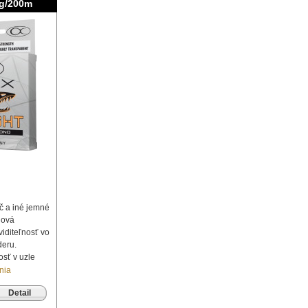
kg/200m
ač a iné jemné
nová
iditeľnosť vo
deru.
sť v uzle
nia
Detail