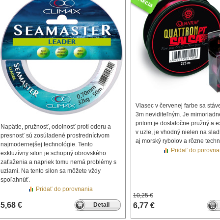
Vlasec v červenej farbe sa stáve
3m neviditeľným. Je mimoriadn
pritom je dostatočne pružný a e
Napätie, pružnosť, odolnosť proti oderu a
v uzle, je vhodný nielen na sla
presnosť sú zosúladené prostredníctvom
aj morský rybolov a rôzne techn
najmodernejšej technológie. Tento
Pridať do porovna
exkluzívny silon je schopný obrovského
zaťaženia a napriek tomu nemá problémy s
uzlami. Na tento silon sa môžete vždy
spoľahnúť.
Pridať do porovnania
10,25 €
5,68 €
Detail
6,77 €