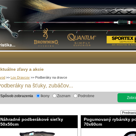
ktuálne zľavy a akcie
vod
>>
Lov Dravcov
>>
Podberáky na dravce
odberáky na šťuky, zubáčov...
Spôsob zobrazenia
Ikony
Zoznam
Podrobne
Zobraz
Náhradné podberákové sieťky
Pogumovaný rybársky p
50x50cm
70x60cm