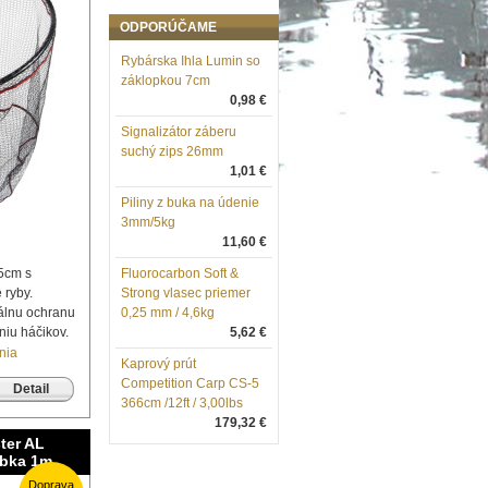
ODPORÚČAME
Rybárska Ihla Lumin so
záklopkou 7cm
0,98 €
Signalizátor záberu
suchý zips 26mm
1,01 €
Piliny z buka na údenie
3mm/5kg
11,60 €
5cm s
Fluorocarbon Soft &
 ryby.
Strong vlasec priemer
álnu ochranu
0,25 mm / 4,6kg
niu háčikov.
5,62 €
nia
Kaprový prút
Competition Carp CS-5
Detail
366cm /12ft / 3,00lbs
179,32 €
ter AL
bka 1m
Doprava