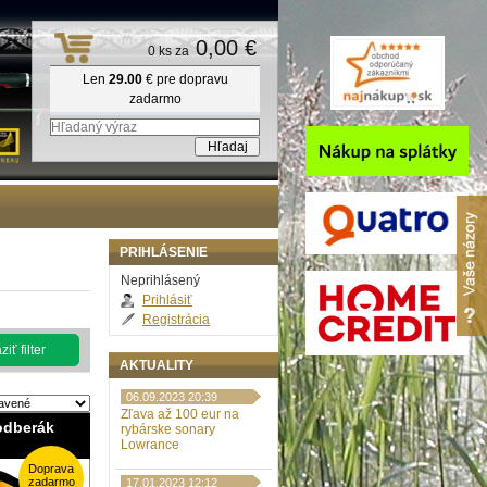
0,00 €
0 ks za
Len
29.00
€ pre dopravu
zadarmo
PRIHLÁSENIE
Neprihlásený
Prihlásiť
Registrácia
iť filter
AKTUALITY
06.09.2023 20:39
Zľava až 100 eur na
odberák
rybárske sonary
Lowrance
Doprava
zadarmo
17.01.2023 12:12