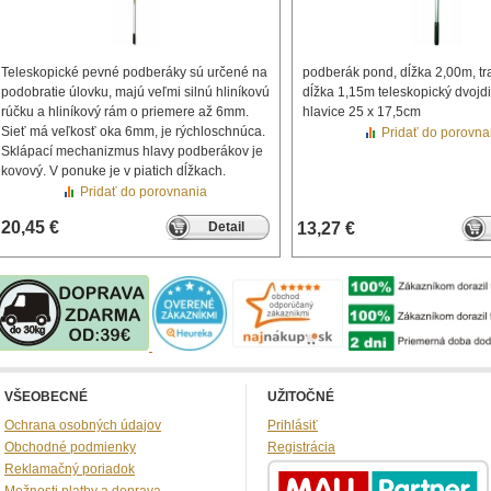
Teleskopické pevné podberáky sú určené na
podberák pond, dĺžka 2,00m, tr
podobratie úlovku, majú veľmi silnú hliníkovú
dĺžka 1,15m teleskopický dvojdi
rúčku a hliníkový rám o priemere až 6mm.
hlavice 25 x 17,5cm
Sieť má veľkosť oka 6mm, je rýchloschnúca.
Pridať do porovna
Sklápací mechanizmus hlavy podberákov je
kovový. V ponuke je v piatich dĺžkach.
Pridať do porovnania
20,45 €
Detail
13,27 €
VŠEOBECNÉ
UŽITOČNÉ
Ochrana osobných údajov
Prihlásiť
Obchodné podmienky
Registrácia
Reklamačný poriadok