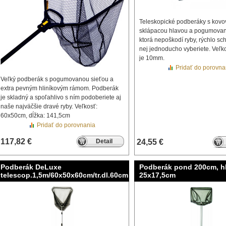
Teleskopické podberáky s kov
sklápacou hlavou a pogumovan
ktorá nepoškodí ryby, rýchlo sc
nej jednoducho vyberiete. Veľko
je 10mm.
Pridať do porovna
Veľký podberák s pogumovanou sieťou a
extra pevným hliníkovým rámom. Podberák
je skladný a spoľahlivo s ním podoberiete aj
naše najväčšie dravé ryby. Veľkosť:
60x50cm, dĺžka: 141,5cm
Pridať do porovnania
117,82 €
Detail
24,55 €
Podberák DeLuxe
Podberák pond 200cm, h
telescop.1,5m/60x50x60cm/tr.dl.60cm
25x17,5cm