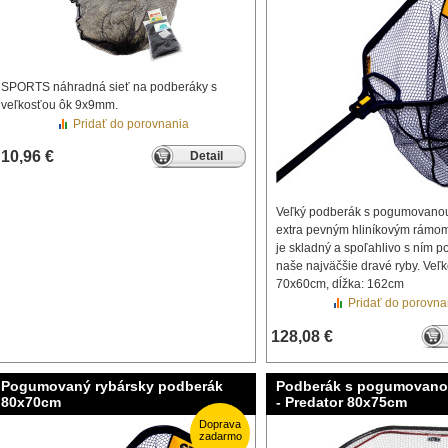
SPORTS náhradná sieť na podberáky s
veľkosťou ôk 9x9mm.
Pridať do porovnania
10,96 €
Detail
Veľký podberák s pogumovanou
extra pevným hliníkovým rámo
je skladný a spoľahlivo s ním p
naše najväčšie dravé ryby. Veľk
70x60cm, dĺžka: 162cm
Pridať do porovna
128,08 €
Pogumovaný rybársky podberák
Podberák s pogumovano
80x70cm
- Predator 80x75cm
Doprava
zadarmo