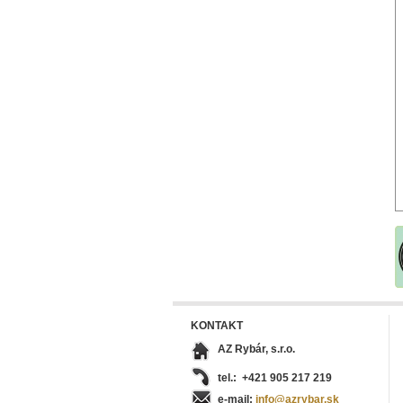
KONTAKT
AZ Rybár, s.r.o.
tel.: +421 905 217 219
e-mail:
info@azrybar.sk