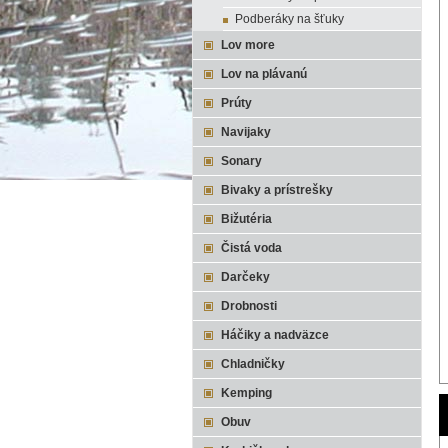
Podberáky na šťuky
Lov more
Lov na plávanú
Prúty
Navijaky
Sonary
Bivaky a prístrešky
Bižutéria
Čistá voda
Darčeky
Drobnosti
Háčiky a nadväzce
Chladničky
Kemping
Obuv