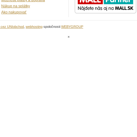
Možnosti platby a doprava
Nákup na splátky
Ako nakupovať
u cez UNIobchod
,
webhosting
spoločnosti
WEBYGROUP
×