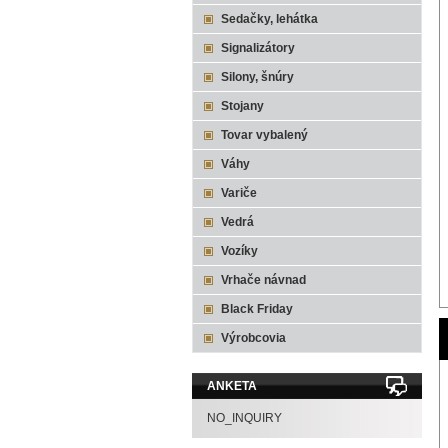
Sedačky, lehátka
Signalizátory
Silony, šnúry
Stojany
Tovar vybalený
Váhy
Variče
Vedrá
Vozíky
Vrhače návnad
Black Friday
Výrobcovia
ANKETA
NO_INQUIRY