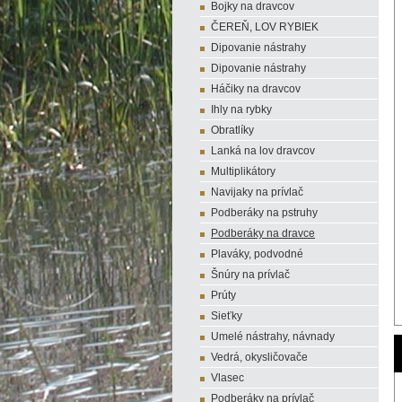
Bojky na dravcov
ČEREŇ, LOV RYBIEK
Dipovanie nástrahy
Dipovanie nástrahy
Háčiky na dravcov
Ihly na rybky
Obratlíky
Lanká na lov dravcov
Multiplikátory
Navijaky na prívlač
Podberáky na pstruhy
Podberáky na dravce
Plaváky, podvodné
Šnúry na prívlač
Prúty
Sieťky
Umelé nástrahy, návnady
Vedrá, okysličovače
Vlasec
Podberáky na prívlač