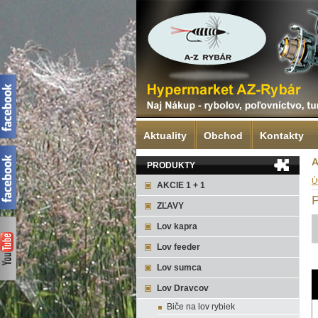
Aktuality
Obchod
Kontakty
A
PRODUKTY
Ú
AKCIE 1 + 1
P
ZĽAVY
Lov kapra
Lov feeder
Lov sumca
Lov Dravcov
Biče na lov rybiek