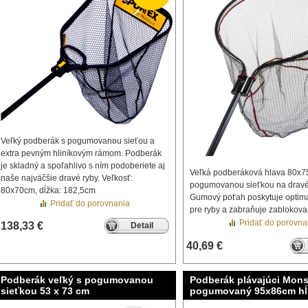
Veľký podberák s pogumovanou sieťou a
extra pevným hliníkovým rámom. Podberák
je skladný a spoľahlivo s ním podoberiete aj
Veľká podberáková hlava 80x7
naše najväčšie dravé ryby. Veľkosť:
pogumovanou sieťkou na dravé
80x70cm, dĺžka: 182,5cm
Gumový poťah poskytuje optim
Pridať do porovnania
pre ryby a zabraňuje zablokova
Pridať do porovna
138,33 €
Detail
40,69 €
Podberák veľký s pogumovanou
Podberák plávajúci Mons
sieťkou 53 x 73 cm
pogumovaný 95x86cm hĺ