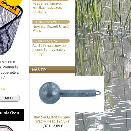
Feeder set krmivo,
krmítka, nadväzce,
nástrahy
14.10.2022 13:49
Novinka Dozer6 Urus6
Moss
12.09.2022 12:41
Až -15% na čižmy do
jesene i zimy značky
Lemigo
 sieťou a
m. Podberák
NÁŠ TIP
odoberiete aj
osť:
nia
Detail
u sieťkou
Hlavička Quantum Speci
Wacky Head 12g/3ks
1,37 €
2,69 €