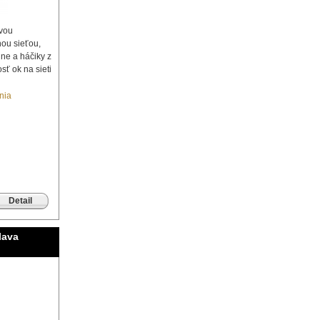
ovou
ou sieťou,
hne a háčiky z
sť ok na sieti
nia
Detail
lava