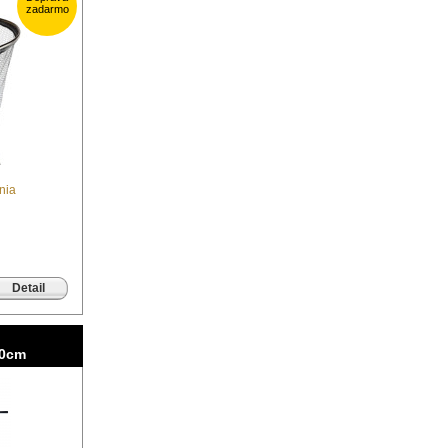
zadarmo
nia
Detail
50cm