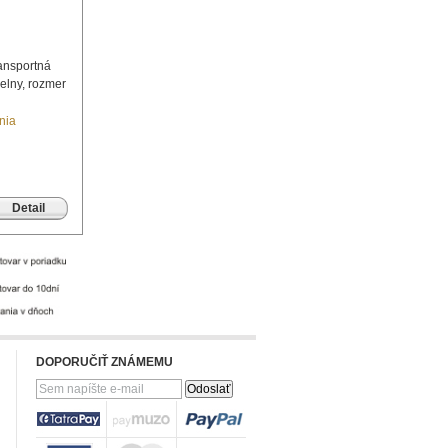
ansportná
elny, rozmer
nia
Detail
DOPORUČIŤ ZNÁMEMU