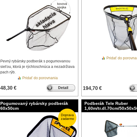
Pridať do porovna
Pevný rybársky podberák s pogumovanou
sieťou, ktorá je rýchloschnúca a nezadržiava
pach rýb.
Pridať do porovnania
48,30 €
Detail
194,70 €
Pogumovaný rybársky podberák
Podberák Tele Ruber
60x50cm
1,60m/tr.dl.70cm/50x50x
Doprava
zadarmo