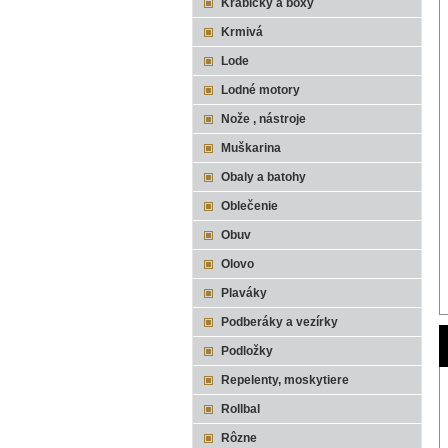
Krabičky a boxy
Krmivá
Lode
Lodné motory
Nože , nástroje
Muškarina
Obaly a batohy
Oblečenie
Obuv
Olovo
Plaváky
Podberáky a vezírky
Podložky
Repelenty, moskytiere
Rollbal
Rôzne