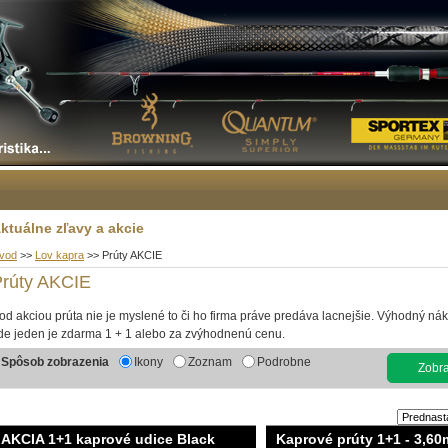
ktuálne zľavy a akcie
vod
>>
Lov kapra
>>
Prúty AKCIE
Prúty AKCIE
od akciou prúta nie je myslené to či ho firma práve predáva lacnejšie. Výhodný nák
de jeden je zdarma 1 + 1 alebo za zvýhodnenú cenu.
Spôsob zobrazenia
Ikony
Zoznam
Podrobne
Zobraz
AKCIA 1+1 kaprové udice Black
Kaprové prúty 1+1 - 3,60m