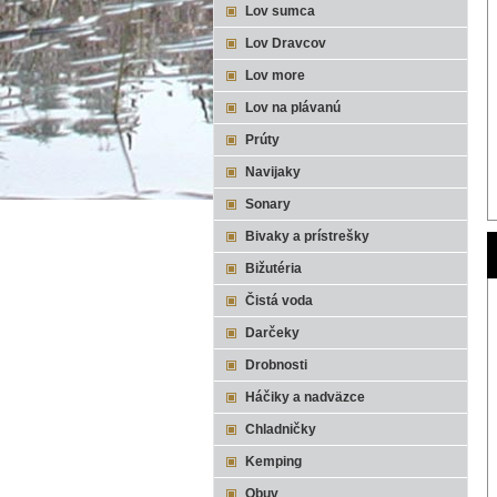
Lov sumca
Lov Dravcov
Lov more
Lov na plávanú
Prúty
Navijaky
Sonary
Bivaky a prístrešky
Bižutéria
Čistá voda
Darčeky
Drobnosti
Háčiky a nadväzce
Chladničky
Kemping
Obuv