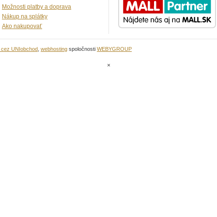
Možnosti platby a doprava
Nákup na splátky
Ako nakupovať
u cez UNIobchod
,
webhosting
spoločnosti
WEBYGROUP
×