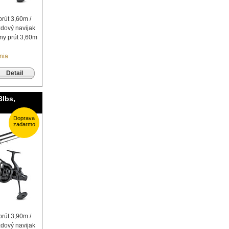
prút 3,60m /
zdový navijak
lny prút 3,60m
nia
Detail
3lbs,
Doprava
zadarmo
prút 3,90m /
zdový navijak