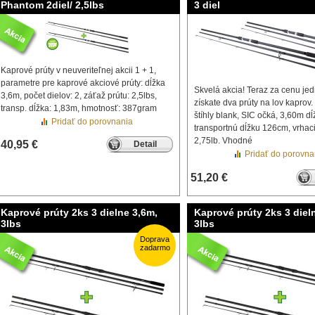
Phantom 2diel/ 2,5lbs
3 diel
Kaprové prúty v neuveriteľnej akcii 1 + 1,
parametre pre kaprové akciové prúty: dĺžka
Skvelá akcia! Teraz za cenu je
3,6m, počet dielov: 2, záťaž prútu: 2,5lbs,
získate dva prúty na lov kaprov.
transp. dĺžka: 1,83m, hmotnosť: 387gram
štíhly blank, SIC očká, 3,60m dĺ
Pridať do porovnania
transportnú dĺžku 126cm, vrhac
2,75lb. Vhodné
40,95 €
Detail
Pridať do porovna
51,20 €
Kaprové prúty 2ks 3 dielne 3,6m,
Kaprové prúty 2ks 3 diel
3lbs
3lbs
Doprava
zadarmo