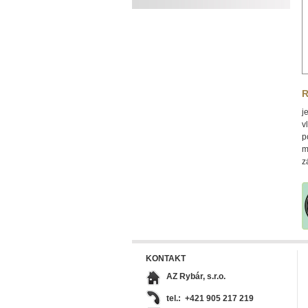
R
j
v
p
m
z
KONTAKT
AZ Rybár, s.r.o.
tel.: +421 905 217 219