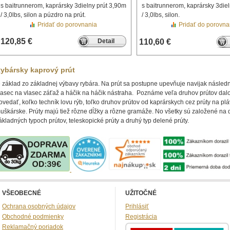
s baitrunnerom, kaprársky 3dielny prút 3,90m
s baitrunnerom, kaprársky 3die
/ 3,0lbs, silon a púzdro na prút.
/ 3,0lbs, silon.
Pridať do porovnania
Pridať do porovna
120,85 €
Detail
110,60 €
ybársky kaprový prút
e základ zo základnej výbavy rybára. Na prút sa postupne upevňuje navijak násled
lasec na vlasec záťaž a háčik na háčik nástraha. Poznáme veľa druhov prútov dal
ovedať, koľko techník lovu rýb, toľko druhov prútov od kaprárskych cez prúty na pl
uškárske. Prúty majú tiež rôzne dĺžky a rôzne gramáže. No všetky sú založené na
ákladných typoch prútov, teleskopické prúty a druhý typ delené prúty.
VŠEOBECNÉ
UŽITOČNÉ
Ochrana osobných údajov
Prihlásiť
Obchodné podmienky
Registrácia
Reklamačný poriadok