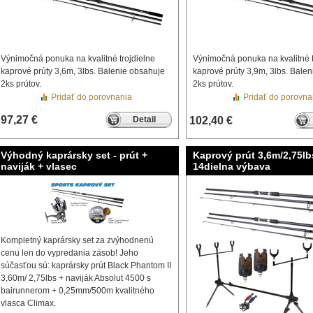
Výnimočná ponuka na kvalitné trojdielne
Výnimočná ponuka na kvalitné t
kaprové prúty 3,6m, 3lbs. Balenie obsahuje
kaprové prúty 3,9m, 3lbs. Bale
2ks prútov.
2ks prútov.
Pridať do porovnania
Pridať do porovna
97,27 €
Detail
102,40 €
Výhodný kaprársky set - prút +
Kaprový prút 3,6m/2,75lb
naviják + vlasec
14dielna výbava
Kompletný kaprársky set za zvýhodnenú
cenu len do vypredania zásob! Jeho
súčasťou sú: kaprársky prút Black Phantom II
3,60m/ 2,75lbs + naviják Absolut 4500 s
bairunnerom + 0,25mm/500m kvalitného
vlasca Climax.