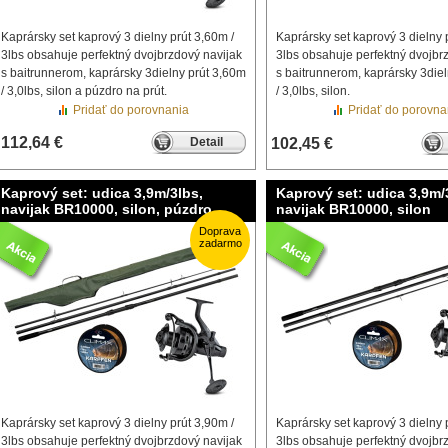
Kaprársky set kaprový 3 dielny prút 3,60m /
Kaprársky set kaprový 3 dielny 
3lbs obsahuje perfektný dvojbrzdový navijak
3lbs obsahuje perfektný dvojbr
s baitrunnerom, kaprársky 3dielny prút 3,60m
s baitrunnerom, kaprársky 3die
/ 3,0lbs, silon a púzdro na prút.
/ 3,0lbs, silon.
Pridať do porovnania
Pridať do porovna
112,64 €
Detail
102,45 €
Kaprový set: udica 3,9m/3lbs,
Kaprový set: udica 3,9m/
navijak BR10000, silon, púzdro
navijak BR10000, silon
Doprava
zadarmo
Kaprársky set kaprový 3 dielny prút 3,90m /
Kaprársky set kaprový 3 dielny 
3lbs obsahuje perfektný dvojbrzdový navijak
3lbs obsahuje perfektný dvojbr