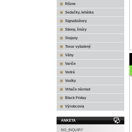
Rôzne
Sedačky, lehátka
Signalizátory
Silony, šnúry
Stojany
Tovar vybalený
Váhy
Variče
Vedrá
Vozíky
Vrhače návnad
Black Friday
Výrobcovia
ANKETA
NO_INQUIRY