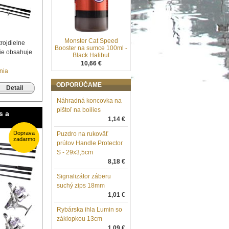
Monster Cat Speed
rojdielne
Booster na sumce 100ml -
nie obsahuje
Black Halibut
10,66 €
nia
ODPORÚČAME
Detail
Náhradná koncovka na
pištoľ na boilies
s a
1,14 €
Doprava
Puzdro na rukoväť
zadarmo
prútov Handle Protector
S - 29x3,5cm
8,18 €
Signalizátor záberu
suchý zips 18mm
1,01 €
Rybárska ihla Lumin so
záklopkou 13cm
1,09 €