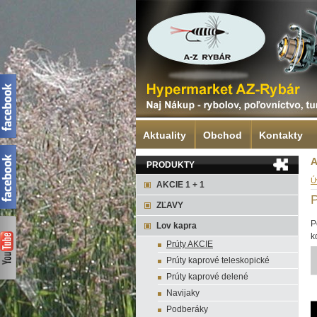
Aktuality
Obchod
Kontakty
A
PRODUKTY
Ú
AKCIE 1 + 1
ZĽAVY
P
Lov kapra
k
Prúty AKCIE
Prúty kaprové teleskopické
Prúty kaprové delené
Navijaky
Podberáky