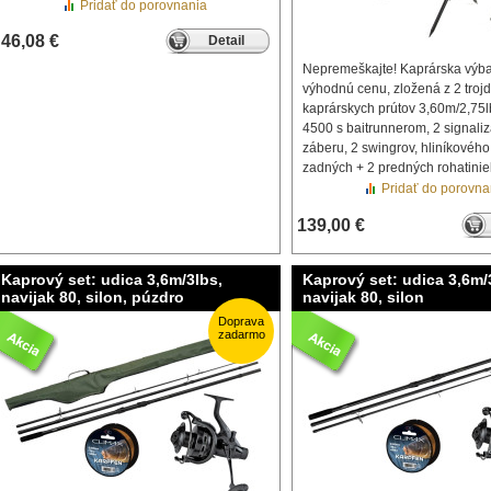
Pridať do porovnania
46,08 €
Detail
Nepremeškajte! Kaprárska výb
výhodnú cenu, zložená z 2 troj
kaprárskych prútov 3,60m/2,75l
4500 s baitrunnerom, 2 signaliz
záberu, 2 swingrov, hliníkového
zadných + 2 predných rohatinie
Pridať do porovna
139,00 €
Kaprový set: udica 3,6m/3lbs,
Kaprový set: udica 3,6m/
navijak 80, silon, púzdro
navijak 80, silon
Doprava
zadarmo