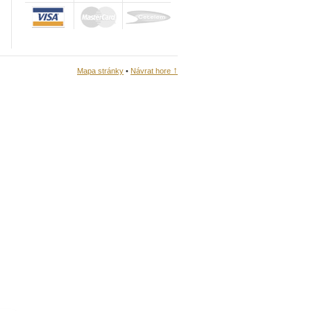
↑
Mapa stránky
•
Návrat hore