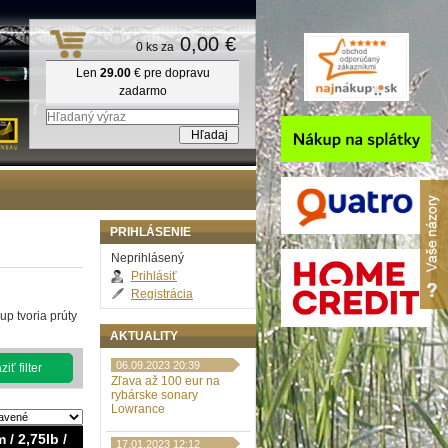
0,00 €
0 ks za
Len
29.00
€ pre dopravu
zadarmo
PRIHLÁSENIE
Neprihlásený
Prihlásiť
Registrácia
up tvoria prúty
AKTUALITY
06.09.2023 20:39
iť filter
Zľava až 100 eur na
rybárske sonary
Lowrance
 / 2,75lb /
17.01.2023 12:12