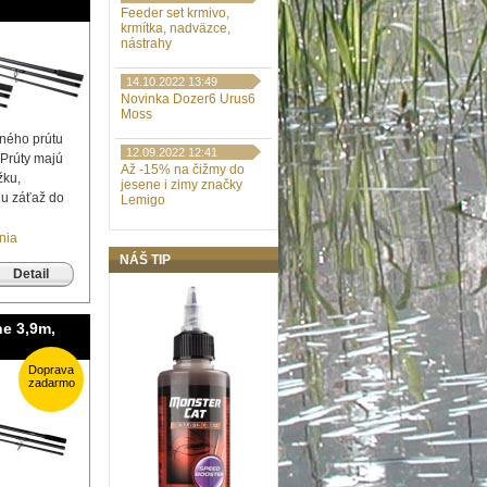
Feeder set krmivo,
krmítka, nadväzce,
nástrahy
14.10.2022 13:49
Novinka Dozer6 Urus6
Moss
dného prútu
12.09.2022 12:41
 Prúty majú
Až -15% na čižmy do
žku,
jesene i zimy značky
iu záťaž do
Lemigo
nia
NÁŠ TIP
Detail
ne 3,9m,
Doprava
zadarmo