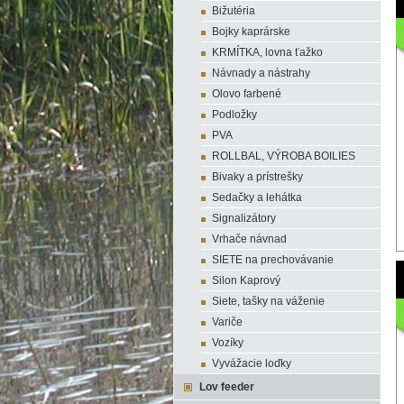
Bižutéria
Bojky kaprárske
KRMÍTKA, lovna ťažko
Návnady a nástrahy
Olovo farbené
Podložky
PVA
ROLLBAL, VÝROBA BOILIES
Bivaky a prístrešky
Sedačky a lehátka
Signalizátory
Vrhače návnad
SIETE na prechovávanie
Silon Kaprový
Siete, tašky na váženie
Variče
Vozíky
Vyvážacie loďky
Lov feeder