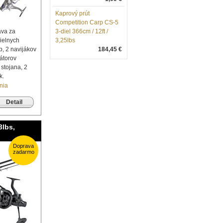
Kaprový prút
Competition Carp CS-5
ava za
3-diel 366cm / 12ft /
dielnych
3,25lbs
b, 2 navijákov
184,45 €
átorov
 stojana, 2
k.
nia
Detail
3lbs,
Doprava
zadarmo