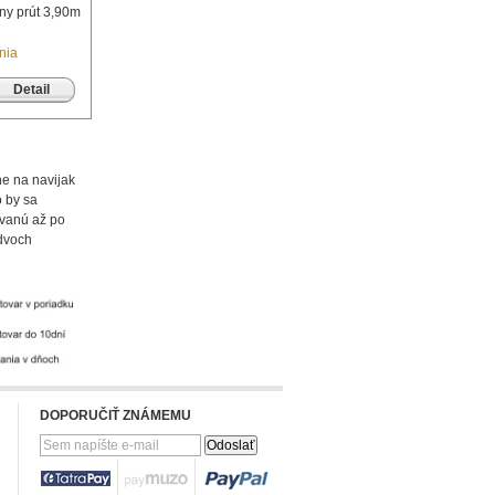
lny prút 3,90m
nia
Detail
ne na navijak
o by sa
ávanú až po
 dvoch
DOPORUČIŤ ZNÁMEMU