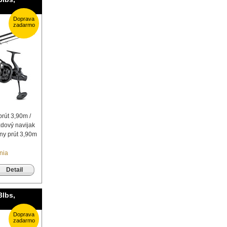
Doprava
zadarmo
prút 3,90m /
zdový navijak
lny prút 3,90m
nia
Detail
3lbs,
Doprava
zadarmo