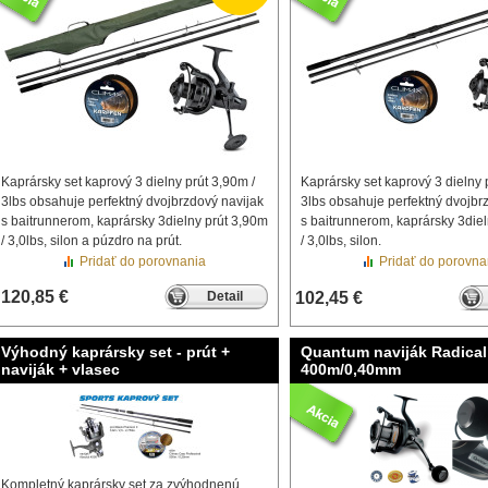
Kaprársky set kaprový 3 dielny prút 3,90m /
Kaprársky set kaprový 3 dielny 
3lbs obsahuje perfektný dvojbrzdový navijak
3lbs obsahuje perfektný dvojbr
s baitrunnerom, kaprársky 3dielny prút 3,90m
s baitrunnerom, kaprársky 3die
/ 3,0lbs, silon a púzdro na prút.
/ 3,0lbs, silon.
Pridať do porovnania
Pridať do porovna
120,85 €
Detail
102,45 €
Výhodný kaprársky set - prút +
Quantum naviják Radical B
naviják + vlasec
400m/0,40mm
Kompletný kaprársky set za zvýhodnenú