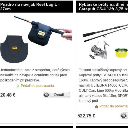
Puzdro na navijak Reel bag L -
Rybárske prúty na dlhé 
27cm
Catapult CS-4 13ft 3,75lb
Jednoduché puzdro z neoprénu, ktoré rýchlo
Testami odskúšaný kaprový set 
nasadíte na navijak a ochránite ho tak pred
Kaprové prúty CATAPULT v test
poškodením pri preprave.
160m. Kaprový set obsaguhje
navijak ULTEGRA 14000, CLIMA
Pridať do porovnania
CULT Carp Line 600m Fluo-žltá
20,48 €
Detail
ujímaný vlasec 5ks 15m, SPOR
kaprový prút
Pridať do porovna
522,75 €