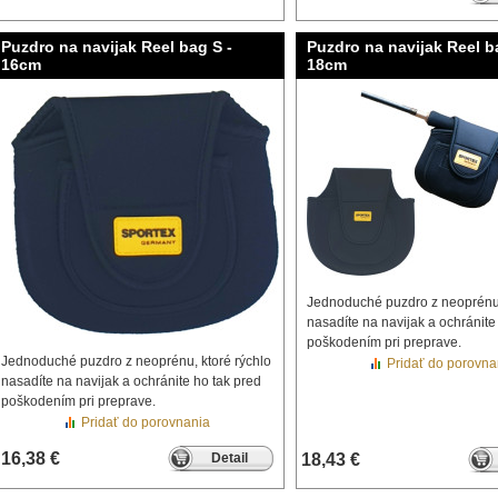
Puzdro na navijak Reel bag S -
Puzdro na navijak Reel b
16cm
18cm
Jednoduché puzdro z neoprénu,
nasadíte na navijak a ochránite
poškodením pri preprave.
Jednoduché puzdro z neoprénu, ktoré rýchlo
Pridať do porovna
nasadíte na navijak a ochránite ho tak pred
poškodením pri preprave.
Pridať do porovnania
16,38 €
Detail
18,43 €