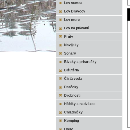
Lov sumca
Lov Dravcov
Lov more
Lov na plávanú
Prúty
Navijaky
Sonary
Bivaky a prístrešky
Bižutéria
Čistá voda
Darčeky
Drobnosti
Háčiky a nadväzce
Chladničky
Kemping
Obuv