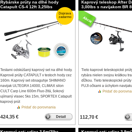
Rybárske prúty na dlhé hody
Kaprový teleskop After D
Catapult CS-4 12ft 3,25lbs
3,00lbs s navijakom BR 
Doprava
zadarmo
Testami odskúšaný kaprový set na dlhé hody.
Tieto kaprové teleskopické prú
Kaprové prúty CATAPULT v testoch hody cez
rybára nielen svojou krátkou tr
160m. Kaprový set obsaguhje SHIMANO
dĺžkou. Tieto teleskopické prút
navijak ULTEGRA 14000, CLIMAX silon
FUJI očkami a úchytom navijak
CULT Carp Line 600m Fluo-žltá, šokový
Pridať do porovna
ujímaný vlasec 5ks 15m, SPORTEX Catapult
kaprový prút
Pridať do porovnania
424,35 €
Detail
112,70 €
Kaprový set: udica 3,6m/3lbs,
Kaprový set: udica 3,9m/