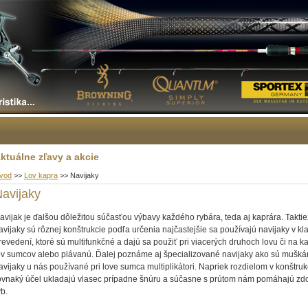
ktuálne zľavy a akcie
vod
>>
Lov kapra
>>
Navijaky
avijaky
avijak je ďalšou dôležitou súčasťou výbavy každého rybára, teda aj kaprára. Taktie
avijaky sú rôznej konštrukcie podľa určenia najčastejšie sa používajú navijaky v k
revedení, ktoré sú multifunkčné a dajú sa použiť pri viacerých druhoch lovu či na ka
ov sumcov alebo plávanú. Ďalej poznáme aj špecializované navijaky ako sú mušká
avijaky u nás používané pri love sumca multiplikátori. Napriek rozdielom v konštrukc
ovnaký účel ukladajú vlasec prípadne šnúru a súčasne s prútom nám pomáhajú zd
ýb.