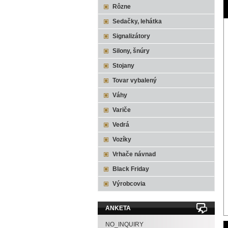
Rôzne
Sedačky, lehátka
Signalizátory
Silony, šnúry
Stojany
Tovar vybalený
Váhy
Variče
Vedrá
Vozíky
Vrhače návnad
Black Friday
Výrobcovia
ANKETA
NO_INQUIRY