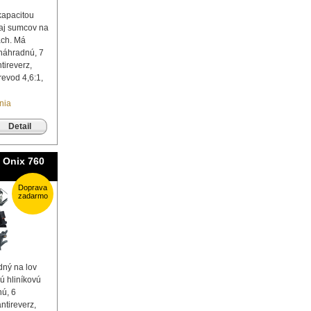
kapacitou
 aj sumcov na
ách. Má
 náhradnú, 7
tireverz,
revod 4,6:1,
nia
Detail
 Onix 760
Doprava
zadarmo
dný na lov
ú hliníkovú
ú, 6
ntireverz,