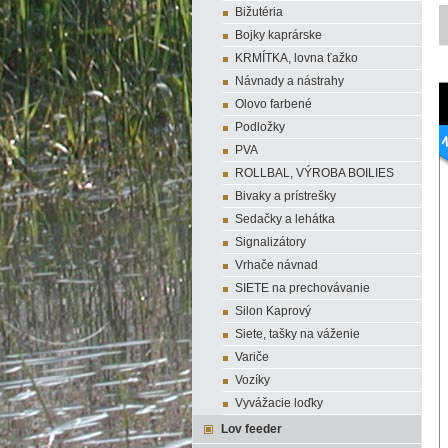
Bižutéria
Bojky kaprárske
KRMÍTKA, lovna ťažko
Návnady a nástrahy
Olovo farbené
Podložky
PVA
ROLLBAL, VÝROBA BOILIES
Bivaky a prístrešky
Sedačky a lehátka
Signalizátory
Vrhače návnad
SIETE na prechovávanie
Silon Kaprový
Siete, tašky na váženie
Variče
Vozíky
Vyvážacie loďky
Lov feeder