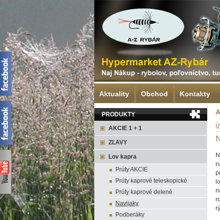
Aktuality
Obchod
Kontakty
A
PRODUKTY
Ú
AKCIE 1 + 1
N
ZĽAVY
N
Lov kapra
n
Prúty AKCIE
p
Prúty kaprové teleskopické
l
n
Prúty kaprové delené
r
Navijaky
r
Podberáky