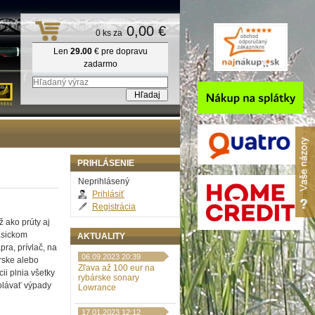
0,00 €
0 ks za
Len
29.00
€ pre dopravu
zadarmo
PRIHLÁSENIE
Neprihlásený
Prihlásiť
Registrácia
ž ako prúty aj
lasickom
AKTUALITY
pra, prívlač, na
06.09.2023 20:39
rske alebo
Zľava až 100 eur na
ii plnia všetky
rybárske sonary
olávať výpady
Lowrance
17.01.2023 12:12