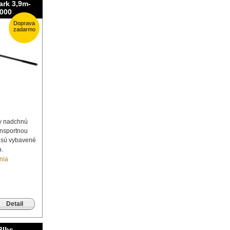
ark 3,9m-
8000
Doprava
zadarmo
ty nadchnú
ansportnou
y sú vybavené
u.
nia
Detail
3lbs,