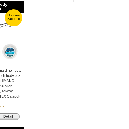
hody
s
Doprava
zadarmo
na dlhé hody.
och hody cez
 SHIMANO
X silon
, šokový
TEX Catapult
nia
Detail