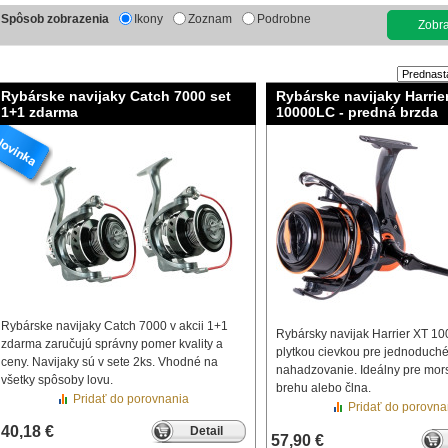
Spôsob zobrazenia
Ikony
Zoznam
Podrobne
Zobraz
Rybárske navijaky Catch 7000 set
Rybárske navijaky Harrie
1+1 zdarma
10000LC - predná brzda
Rybárske navijaky Catch 7000 v akcii 1+1
Rybársky navijak Harrier XT 1
zdarma zaručujú správny pomer kvality a
plytkou cievkou pre jednoduché
ceny. Navijaky sú v sete 2ks. Vhodné na
nahadzovanie. Ideálny pre mors
všetky spôsoby lovu.
brehu alebo člna.
Pridať do porovnania
Pridať do porovna
40,18 €
Detail
57,90 €