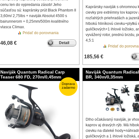
cenu len do vypredania zásob! Jeho
Kaprársky naviják s ohromnou 
súčasťou sú: kaprársky prút Black Phantom II
cievky pre extrémny lov kaprov
3,60m/ 2,75lbs + naviják Absolut 4500 s
rozľahlých priehradách a jazer
bairunnerom + 0,25mm/500m kvalitného
hlbokú hliníkovú cievku+plytkú
vlasca Climax.
guličkových+1 ihlové ložisko, an
Pridať do porovnania
vyvážený rotor, prednú brzdu, p
4,5:1
46,08 €
Detail
Pridať do porovna
185,56 €
Naviják Quantum Radical Carp
Naviják Quantum Radical
Teaser 680 FD, 270m/0,45mm
BR, 340m/0,35mm
Doprava
zadarmo
Dlho očakávaný naviják, je vho
kaprov aj dravých rýb. Má hlbok
cievku na ďaleké hody+náhradn
guličkových a 1 ihlové ložiská, a