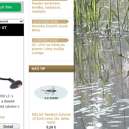
Feeder set krmivo,
iť filter
krmítka, nadväzce,
nástrahy
14.10.2022 13:49
Novinka Dozer6 Urus6
r XT
Moss
12.09.2022 12:41
Až -15% na čižmy do
jesene i zimy značky
Lemigo
NÁŠ TIP
0000 LC s
 a ďaleké
ký rybolov z
RELAX Twister2-2chvost
nia
(4,5cm) cena 1ks, farba:
5450
Detail
0,26 €