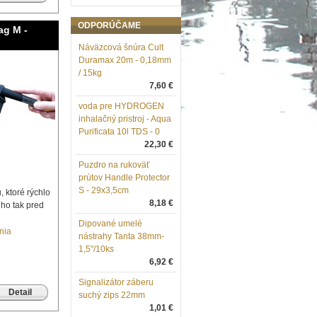
ODPORÚČAME
ag M -
Náväzcová šnúra Cult
Duramax 20m - 0,18mm
/ 15kg
7,60 €
voda pre HYDROGEN
inhalačný pristroj - Aqua
Purificata 10l TDS - 0
22,30 €
Puzdro na rukoväť
prútov Handle Protector
S - 29x3,5cm
 ktoré rýchlo
8,18 €
 ho tak pred
Dipované umelé
nia
nástrahy Tanta 38mm-
1,5"/10ks
6,92 €
Signalizátor záberu
Detail
suchý zips 22mm
1,01 €