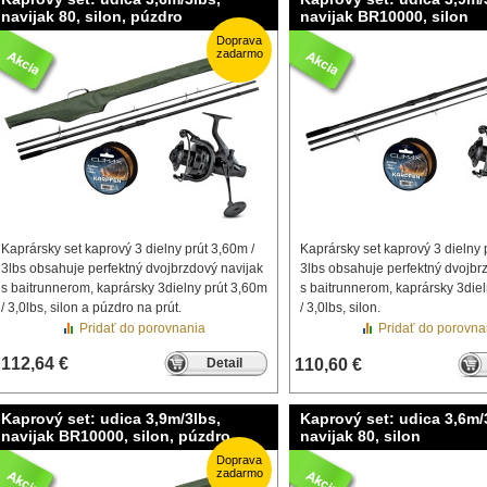
navijak 80, silon, púzdro
navijak BR10000, silon
Doprava
zadarmo
Kaprársky set kaprový 3 dielny prút 3,60m /
Kaprársky set kaprový 3 dielny 
3lbs obsahuje perfektný dvojbrzdový navijak
3lbs obsahuje perfektný dvojbr
s baitrunnerom, kaprársky 3dielny prút 3,60m
s baitrunnerom, kaprársky 3die
/ 3,0lbs, silon a púzdro na prút.
/ 3,0lbs, silon.
Pridať do porovnania
Pridať do porovna
112,64 €
Detail
110,60 €
Kaprový set: udica 3,9m/3lbs,
Kaprový set: udica 3,6m/
navijak BR10000, silon, púzdro
navijak 80, silon
Doprava
zadarmo