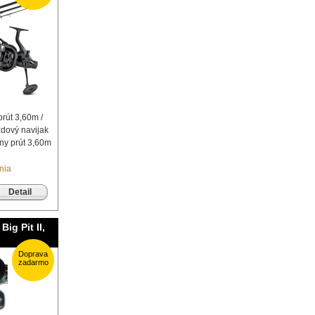
prút 3,60m /
zdový navijak
lny prút 3,60m
nia
Detail
ig Pit II,
Doprava
zadarmo