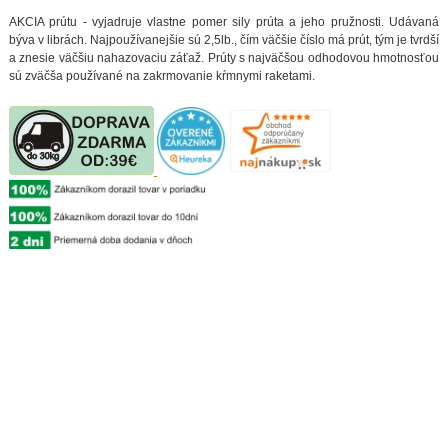
AKCIA prútu - vyjadruje vlastne pomer sily prúta a jeho pružnosti. Udávaná
býva v librách. Najpoužívanejšie sú 2,5lb., čím väčšie číslo má prút, tým je tvrdší
a znesie väčšiu nahazovaciu záťaž. Prúty s najväčšou odhodovou hmotnosťou
sú zväčša používané na zakrmovanie kŕmnymi raketami.