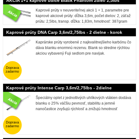
AKCIA 1+1 kaprové udice Black Phantom 2diel/ 2,5lbs
Kaprové prúty v neuveriteľnej akcii 1 + 1, parametre pre
kaprové akciové prúty: dĺžka 3,6m, počet dielov: 2, záťaž
prútu: 2,5lbs, transp. dĺžka: 1,83m, hmotnosť: 387gram
Kaprové prúty DNA Carp 3,6m/2,75lbs - 2 dielne - korok
Kaprárske prúty vyrobené z najkvalitnejšieho karbónu čo
dáva blanku enormnú rezervu. Blank so stredne rýchlou
akciou vybavený Fuji sedlom pre navijak.
Doprava
zadarmo
Kaprové prúty Intense Carp 3,6m/2,75lbs - 2dielne
Špeciálny oplet z jednotlivých uhlíkových vlákien dodáva
blanku o 25% väčšiu pevnosť, stabilitu a jemné
nanočastice zvyšujú rýchlosť a znižujú hmotnosť
Doprava
zadarmo