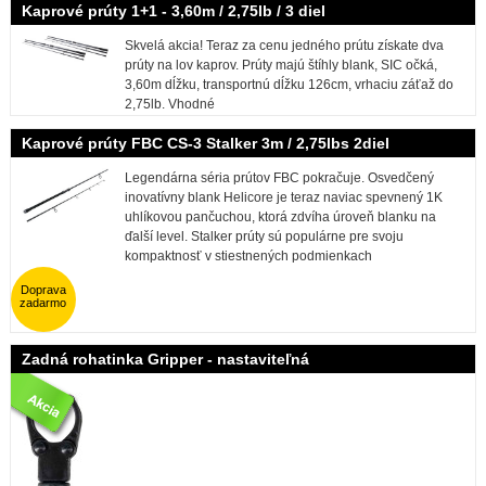
Kaprové prúty 1+1 - 3,60m / 2,75lb / 3 diel
Skvelá akcia! Teraz za cenu jedného prútu získate dva
prúty na lov kaprov. Prúty majú štíhly blank, SIC očká,
3,60m dĺžku, transportnú dĺžku 126cm, vrhaciu záťaž do
2,75lb. Vhodné
Kaprové prúty FBC CS-3 Stalker 3m / 2,75lbs 2diel
Legendárna séria prútov FBC pokračuje. Osvedčený
inovatívny blank Helicore je teraz naviac spevnený 1K
uhlíkovou pančuchou, ktorá zdvíha úroveň blanku na
ďalší level. Stalker prúty sú populárne pre svoju
kompaktnosť v stiestnených podmienkach
Doprava
zadarmo
Zadná rohatinka Gripper - nastaviteľná