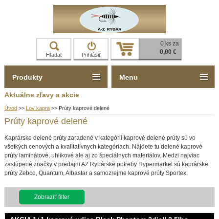
0 ks za
0,00 €
Hľadať
Prihlásiť
Produkty
Menu
Aktuálne zľavy a akcie
Úvod
>>
Lov kapra
>>
Prúty kaprové delené
Prúty kaprové delené
Kaprárske delené prúty zaradené v kategórii kaprové delené prúty sú vo
všetkých cenových a kvalitatívnych kategóriach. Nájdete tu delené kaprové
prúty laminátové, uhlíkové ale aj zo špeciálnych materiálov. Medzi najviac
zastúpené značky v predajni AZ Rybárske potreby Hypermarket sú kaprárske
prúty Zebco, Quantum, Albastar a samozrejme kaprové prúty Sportex.
Zobraziť filter