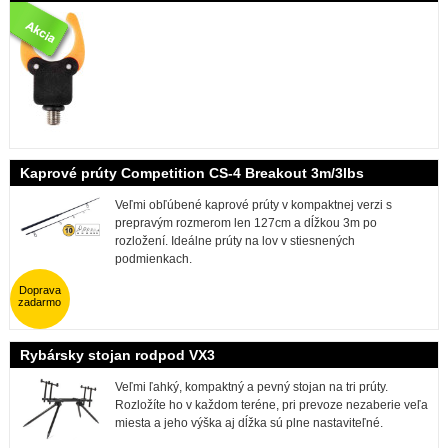
Kaprové prúty Competition CS-4 Breakout 3m/3lbs
Veľmi obľúbené kaprové prúty v kompaktnej verzi s
prepravým rozmerom len 127cm a dĺžkou 3m po
rozložení. Ideálne prúty na lov v stiesnených
podmienkach.
Doprava
zadarmo
Rybársky stojan rodpod VX3
Veľmi ľahký, kompaktný a pevný stojan na tri prúty.
Rozložíte ho v každom teréne, pri prevoze nezaberie veľa
miesta a jeho výška aj dĺžka sú plne nastaviteľné.