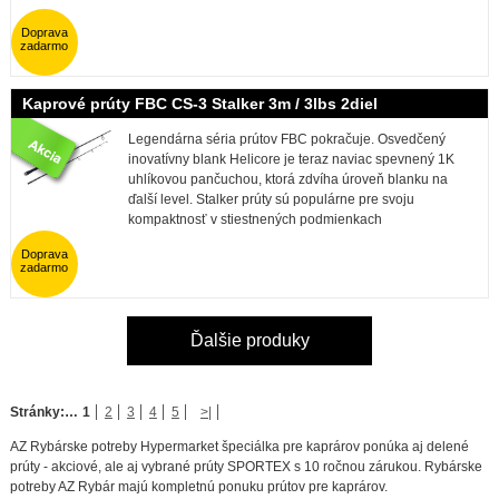
Doprava
zadarmo
Kaprové prúty FBC CS-3 Stalker 3m / 3lbs 2diel
Legendárna séria prútov FBC pokračuje. Osvedčený
inovatívny blank Helicore je teraz naviac spevnený 1K
uhlíkovou pančuchou, ktorá zdvíha úroveň blanku na
ďalší level. Stalker prúty sú populárne pre svoju
kompaktnosť v stiestnených podmienkach
Doprava
zadarmo
Ďalšie produky
Stránky:
…
1
2
3
4
5
>|
AZ Rybárske potreby Hypermarket špeciálka pre kaprárov ponúka aj delené
prúty - akciové, ale aj vybrané prúty SPORTEX s 10 ročnou zárukou. Rybárske
potreby AZ Rybár majú kompletnú ponuku prútov pre kaprárov.