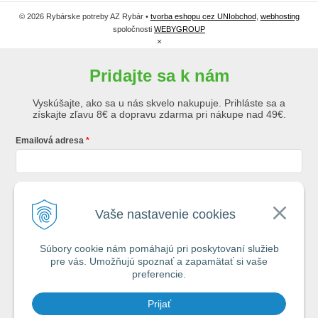
© 2026 Rybárske potreby AZ Rybár •
tvorba eshopu cez UNIobchod
,
webhosting
spoločnosti
WEBYGROUP
×
Pridajte sa k nám
Vyskúšajte, ako sa u nás skvelo nakupuje. Prihláste sa a
získajte zľavu 8€ a dopravu zdarma pri nákupe nad 49€.
Emailová adresa
Krstné meno
Vaše nastavenie cookies
Súbory cookie nám pomáhajú pri poskytovaní služieb
Registráciou súhlasíte so
všeobecnými obchodnými podmienkami AZ
pre vás. Umožňujú spoznať a zapamätať si vaše
Rybár
s.r.o.
preferencie.
*
Prijať
Spamovať vás nebudeme. Max. 2x týždenne vám pošleme e-mail s tipmi