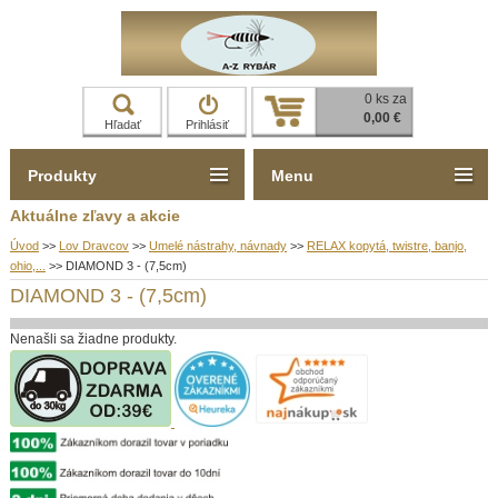
0 ks za
0,00 €
Hľadať
Prihlásiť
Produkty
Menu
Aktuálne zľavy a akcie
Úvod
>>
Lov Dravcov
>>
Umelé nástrahy, návnady
>>
RELAX kopytá, twistre, banjo,
ohio,...
>>
DIAMOND 3 - (7,5cm)
DIAMOND 3 - (7,5cm)
Nenašli sa žiadne produkty.