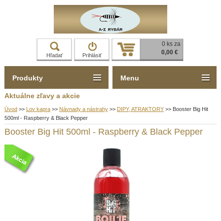
0 ks za
0,00 €
Hľadať
Prihlásiť
Produkty
Menu
Aktuálne zľavy a akcie
Úvod
>>
Lov kapra
>>
Návnady a nástrahy
>>
DIPY, ATRAKTORY
>>
Booster Big Hit
500ml - Raspberry & Black Pepper
Booster Big Hit 500ml - Raspberry & Black Pepper