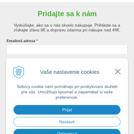
Pridajte sa k nám
Vyskúšajte, ako sa u nás skvelo nakupuje. Prihláste sa a
získajte zľavu 8€ a dopravu zdarma pri nákupe nad 49€.
Emailová adresa
Krstné meno
Vaše nastavenie cookies
Súbory cookie nám pomáhajú pri poskytovaní služieb
Registráciou súhlasíte so
všeobecnými obchodnými podmienkami AZ
pre vás. Umožňujú spoznať a zapamätať si vaše
Rybár
s.r.o.
preferencie.
*
Prijať
Spamovať vás nebudeme. Max. 2x týždenne vám pošleme e-mail s tipmi
na úspech pri vode.
Nastaviť
Odmietnuť