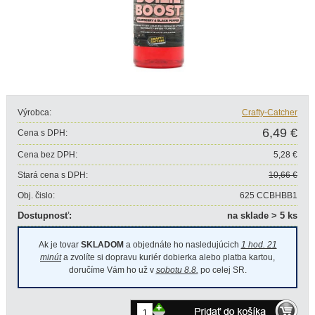
Výrobca:
Crafty-Catcher
6,49 €
Cena s DPH:
Cena bez DPH:
5,28 €
Stará cena s DPH:
10,66 €
Obj. čislo:
625 CCBHBB1
Dostupnosť:
na sklade > 5 ks
Ak je tovar
SKLADOM
a objednáte ho nasledujúcich
1 hod. 21
minút
a zvolíte si dopravu kuriér dobierka alebo platba kartou,
doručíme Vám ho už v
sobotu 8.8.
po celej SR.
+