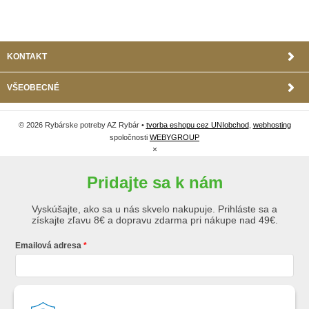
KONTAKT
VŠEOBECNÉ
© 2026 Rybárske potreby AZ Rybár •
tvorba eshopu cez UNIobchod
,
webhosting
spoločnosti
WEBYGROUP
×
Pridajte sa k nám
Vyskúšajte, ako sa u nás skvelo nakupuje. Prihláste sa a
získajte zľavu 8€ a dopravu zdarma pri nákupe nad 49€.
Emailová adresa
Krstné meno