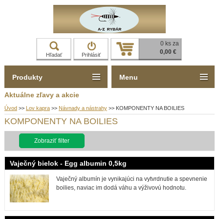
0 ks za
0,00 €
Hľadať
Prihlásiť
Produkty
Menu
Aktuálne zľavy a akcie
Úvod
>>
Lov kapra
>>
Návnady a nástrahy
>>
KOMPONENTY NA BOILIES
KOMPONENTY NA BOILIES
Zobraziť filter
Vaječný bielok - Egg albumin 0,5kg
Vaječný albumín je vynikajúci na vytvrdnutie a spevnenie
boilies, naviac im dodá váhu a výživovú hodnotu.