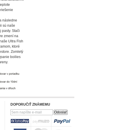
teplote
 riešenie
 a následne
ii sú naše
 pasty. Stači
bre zmení na
naše Ultra Fish
ramom, ktoré
estore. Zomletý
panie boilies
mreny.
DOPORUČIŤ ZNÁMEMU