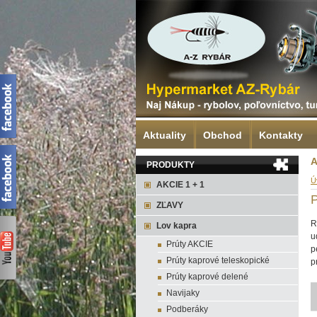
Aktuality
Obchod
Kontakty
A
PRODUKTY
Ú
AKCIE 1 + 1
ZĽAVY
R
Lov kapra
u
Prúty AKCIE
p
Prúty kaprové teleskopické
p
Prúty kaprové delené
Navijaky
Podberáky