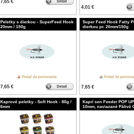
7,65 €
Detail
4,01 €
Peletky s dierkou - SuperFeed Hook
Super Feed Hook Fatty Pe
20mm / 150g
dierkou pr. 20mm/150g
Pridať do porovnania
Pridať do porovna
7,65 €
Detail
7,65 €
Kaprové peletky - Soft Hook - 80g /
Kaprí sen Feeder POP U
6mm
10mm, naviazané Pálivé 