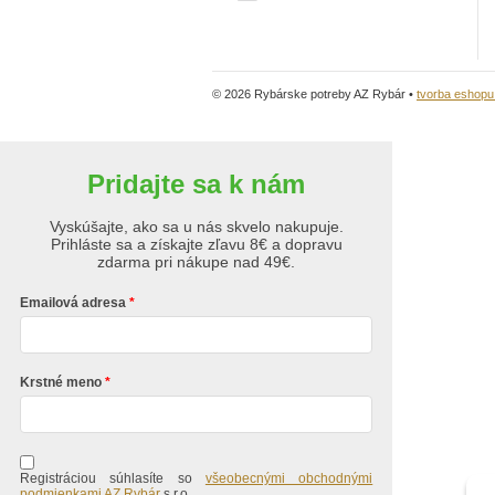
© 2026 Rybárske potreby AZ Rybár •
tvorba eshop
Pridajte sa k nám
Vyskúšajte, ako sa u nás skvelo nakupuje.
Prihláste sa a získajte zľavu 8€ a dopravu
zdarma pri nákupe nad 49€.
Emailová adresa
Krstné meno
Registráciou súhlasíte so
všeobecnými obchodnými
podmienkami AZ Rybár
s.r.o.