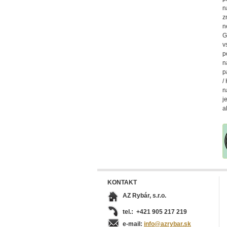
n
z
n
G
v
p
n
p
/
n
j
a
KONTAKT
AZ Rybár, s.r.o.
tel.: +421 905 217 219
e-mail:
info@azrybar.sk