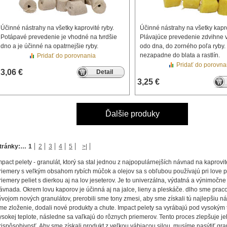
Účinné nástrahy na všetky kaprovité ryby.
Účinné nástrahy na všetky kapro
Potápavé prevedenie je vhodné na tvrdšie
Plávajúce prevedenie zdvihne 
dno a je účinné na opatrnejšie ryby.
odo dna, do zorného poľa ryby. 
nezapadne do blata a rastlín.
Pridať do porovnania
Pridať do porovna
3,06 €
Detail
3,25 €
Ďalšie produky
tránky:
…
1
2
3
4
5
>|
mpact pelety - granulát, ktorý sa stal jednou z najpopulárnejších návnad na kaprovi
riemery s veľkým obsahom rybích múčok a olejov sa s obľubou používajú pri love p
riemery peliet s dierkou aj na lov jeseterov. Je to univerzálna, výdatná a výnimočn
ávnada. Okrem lovu kaporov je účinná aj na jalce, lieny a pleskáče. dlho sme prac
ývojom nových granulátov, prerobili sme tony zmesi, aby sme získali tú najlepšiu ná
me zloženie, dodali nové produkty a chute. Impact pelety sa vyrábajú pod vysokým 
ysokej teplote, následne sa vaľkajú do rôznych priemerov. Tento proces zlepšuje j
rispôsobivosť. Aby sme získali produkt z veľkou vábiacou silou, musíme nasýtiť gra