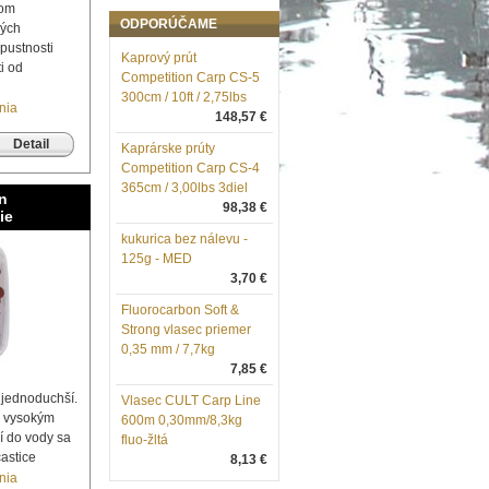
hom
ODPORÚČAME
ných
zpustnosti
Kaprový prút
ti od
Competition Carp CS-5
300cm / 10ft / 2,75lbs
nia
148,57 €
Detail
Kaprárske prúty
Competition Carp CS-4
365cm / 3,00lbs 3diel
n
98,38 €
ie
kukurica bez nálevu -
125g - MED
3,70 €
Fluorocarbon Soft &
Strong vlasec priemer
0,35 mm / 7,7kg
7,85 €
jednoduchší.
Vlasec CULT Carp Line
 a vysokým
600m 0,30mm/8,3kg
 do vody sa
fluo-žltá
astice
8,13 €
nia