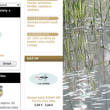
Feeder set krmivo,
krmítka, nadväzce,
nástrahy
lety s
14.10.2022 13:49
Novinka Dozer6 Urus6
Moss
12.09.2022 12:41
Až -15% na čižmy do
jesene i zimy značky
Lemigo
nia
NÁŠ TIP
Detail
llet
Mustad háčik R30NP-BR
Fly Dry Fine 25ks
 kaprov. Sú
5,88 €
7,16 €
viteľnej rybej