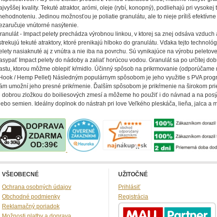
ajvyššej kvality. Tekuté atraktor, arómi, oleje (rybí, konopný), podliehajú pri vysokej 
nehodnoteniu. Jedinou možnosťou je poliatie granulátu, ale to nieje príliš efektívne
ezaručuje vnútorné nasýtenie.
ranulát - Impact pelety prechádza výrobnou linkou, v ktorej sa znej odsáva vzduch
strekujú tekuté atraktory, ktoré prenikajú hlboko do granulátu. Vďaka tejto technológ
elety nasiaknuté aj z vnútra a nie iba na povrchu. Sú vynikajúce na výrobu peletovej
asypať Impact pelety do nádoby a zaliať horúcou vodou. Granulát sa po určitej do
astu, ktorou môžme oblepiť kŕmidlo. Účinný spôsob na prikrmovanie (odporúčame 
 Hook / Hemp Pellet) Následným populárnym spôsobom je jeho využitie s PVA prog
ám umožní jeho presné prikŕmenie. Ďalším spôsobom je prikŕmenie na širokom pri
e dobrou zložkou do boiliesových zmesí a môžeme ho použiť i do návnad a na posý
lebo semien. Ideálny doplnok do nástrah pri love Veľkého pleskáča, lieňa, jalca a 
VŠEOBECNÉ
UŽITOČNÉ
Ochrana osobných údajov
Prihlásiť
Obchodné podmienky
Registrácia
Reklamačný poriadok
Možnosti platby a doprava