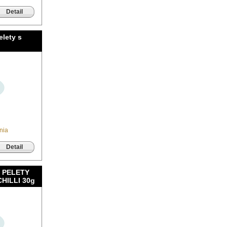
Detail
lety s
nia
Detail
P PELETY
CHILLI 30g