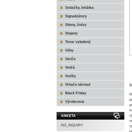
Sedačky, lehátka
Signalizátory
Silony, šnúry
Stojany
Tovar vybalený
Váhy
Variče
Vedrá
Vozíky
Vrhače návnad
S
Black Friday
I
p
Výrobcovia
p
n
v
ANKETA
s
NO_INQUIRY
v
p