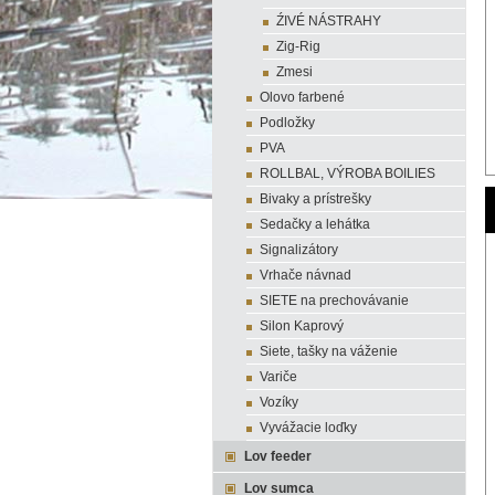
ŹIVÉ NÁSTRAHY
Zig-Rig
Zmesi
Olovo farbené
Podložky
PVA
ROLLBAL, VÝROBA BOILIES
Bivaky a prístrešky
Sedačky a lehátka
Signalizátory
Vrhače návnad
SIETE na prechovávanie
Silon Kaprový
Siete, tašky na váženie
Variče
Vozíky
Vyvážacie loďky
Lov feeder
Lov sumca