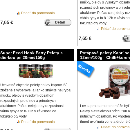
múčky, olejov s vysokým obsa
rozpustných proteínov a prírod
atraktorov. Počas celej doby ro
Pridať do porovnania
vábia ryby a to 8-12h v závislos
7,65 €
Detail
toku/teploty vody.
Pridať do porovna
7,65 €
Super Feed Hook Fatty Pelety s
Potápavé pelety Kaprí se
dierkou pr. 20mm/150g
12mm/100g - Chilli+koren
Úchvatné chytacie pelety na lov kaprov. Sú
zložené z výberovej a ľahko stráviteľnej rybej
múčky, olejov s vysokým obsahom
rozpustných proteínov a prírodných
atraktorov. Počas celej doby rozpustnosti
Lov kapra a amura nemôže byť 
vábia ryby a to 8-12h v závislosti od
Pelety s atraktívnou príchuťou
toku/teploty vody.
nutričným obsahom. Po vhodení
ihneď uvoľňujú vône a drobné č
Pridať do porovnania
Pridať do porovna