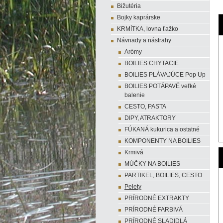
Bižutéria
Bojky kaprárske
KRMÍTKA, lovna ťažko
Návnady a nástrahy
Arómy
BOILIES CHYTACIE
BOILIES PLÁVAJÚCE Pop Up
BOILIES POTÁPAVÉ veľké
balenie
CESTO, PASTA
DIPY, ATRAKTORY
FÚKANÁ kukurica a ostatné
KOMPONENTY NA BOILIES
Krmivá
MÚČKY NA BOILIES
PARTIKEL, BOILIES, CESTO
Pelety
PRÍRODNÉ EXTRAKTY
PRÍRODNÉ FARBIVÁ
PRÍRODNÉ SLADIDLÁ