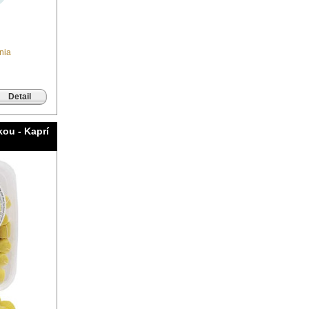
nia
Detail
kou - Kaprí