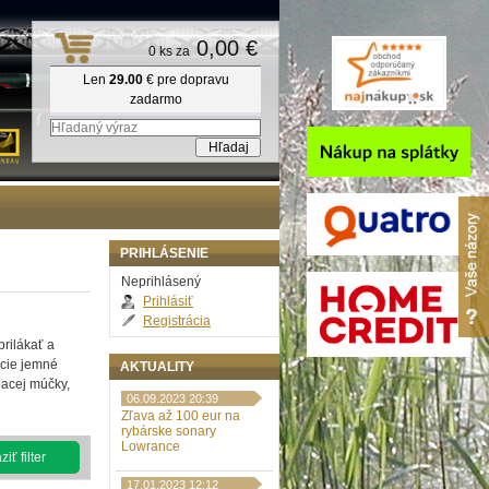
0,00 €
0 ks za
Len
29.00
€ pre dopravu
zadarmo
PRIHLÁSENIE
Neprihlásený
Prihlásiť
Registrácia
rilákať a
acie jemné
AKTUALITY
bacej múčky,
06.09.2023 20:39
Zľava až 100 eur na
rybárske sonary
Lowrance
iť filter
17.01.2023 12:12