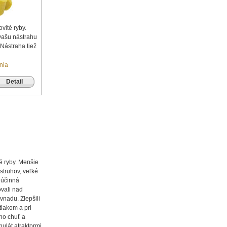
vité ryby.
vašu nástrahu
Nástraha tiež
nia
Detail
té ryby. Menšie
struhov, veľké
e účinná
ovali nad
vnadu. Zlepšili
tlakom a pri
eho chuť a
nulát atraktormi