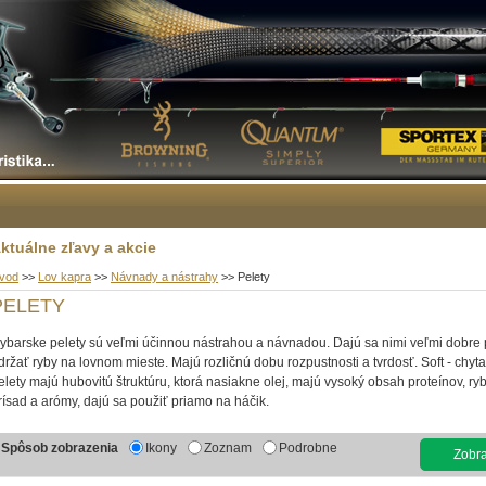
ktuálne zľavy a akcie
vod
>>
Lov kapra
>>
Návnady a nástrahy
>>
Pelety
PELETY
ybarske pelety sú veľmi účinnou nástrahou a návnadou. Dajú sa nimi veľmi dobre p
držať ryby na lovnom mieste. Majú rozličnú dobu rozpustnosti a tvrdosť. Soft - chyt
elety majú hubovitú štruktúru, ktorá nasiakne olej, majú vysoký obsah proteínov, ry
rísad a arómy, dajú sa použiť priamo na háčik.
Spôsob zobrazenia
Ikony
Zoznam
Podrobne
Zobraz