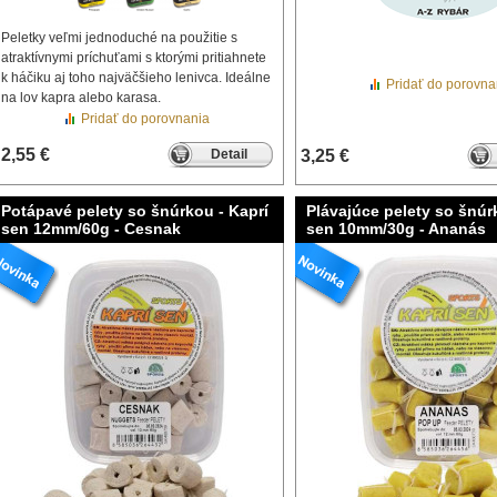
Peletky veľmi jednoduché na použitie s
atraktívnymi príchuťami s ktorými pritiahnete
k háčiku aj toho najväčšieho lenivca. Ideálne
Pridať do porovna
na lov kapra alebo karasa.
Pridať do porovnania
2,55 €
Detail
3,25 €
Potápavé pelety so šnúrkou - Kaprí
Plávajúce pelety so šnúr
sen 12mm/60g - Cesnak
sen 10mm/30g - Ananás