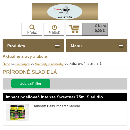
0 ks za
0,00 €
Hľadať
Prihlásiť
Produkty
Menu
Aktuálne zľavy a akcie
Úvod
>>
Lov kapra
>>
Návnady a nástrahy
>>
PRÍRODNÉ SLADIDLÁ
PRÍRODNÉ SLADIDLÁ
Zobraziť filter
Impact posilovač Intense Sweetner 75ml Sladidlo
Tandem Baits Impact Sladidlo