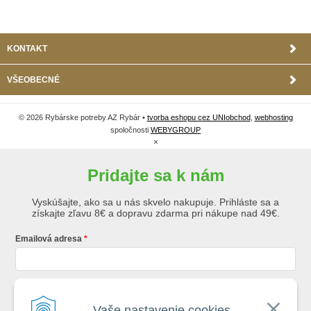
KONTAKT
VŠEOBECNÉ
© 2026 Rybárske potreby AZ Rybár •
tvorba eshopu cez UNIobchod
,
webhosting
spoločnosti
WEBYGROUP
×
Pridajte sa k nám
Vyskúšajte, ako sa u nás skvelo nakupuje. Prihláste sa a
získajte zľavu 8€ a dopravu zdarma pri nákupe nad 49€.
Emailová adresa
Krstné meno
Vaše nastavenie cookies