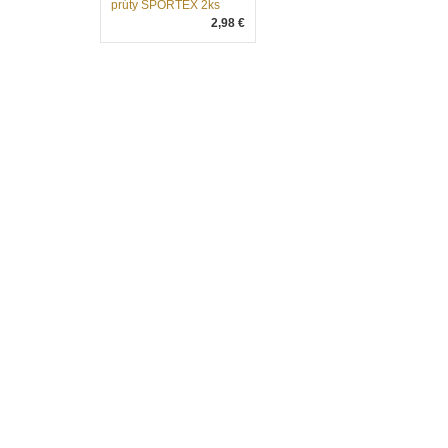
prúty SPORTEX 2ks
2,98 €