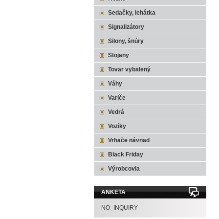
Sedačky, lehátka
Signalizátory
Silony, šnúry
Stojany
Tovar vybalený
Váhy
Variče
Vedrá
Vozíky
Vrhače návnad
Black Friday
Výrobcovia
ANKETA
NO_INQUIRY