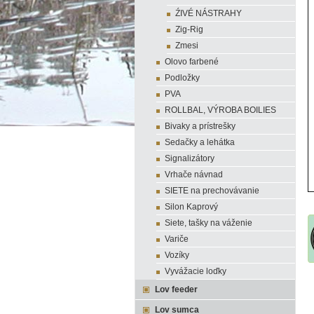
ŹIVÉ NÁSTRAHY
Zig-Rig
Zmesi
Olovo farbené
Podložky
PVA
ROLLBAL, VÝROBA BOILIES
Bivaky a prístrešky
Sedačky a lehátka
Signalizátory
Vrhače návnad
SIETE na prechovávanie
Silon Kaprový
Siete, tašky na váženie
Variče
Vozíky
Vyvážacie loďky
Lov feeder
Lov sumca