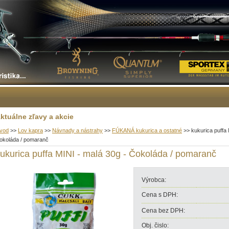
ktuálne zľavy a akcie
vod
>>
Lov kapra
>>
Návnady a nástrahy
>>
FÚKANÁ kukurica a ostatné
>>
kukurica puffa 
okoláda / pomaranč
ukurica puffa MINI - malá 30g - Čokoláda / pomaranč
Výrobca:
Cena s DPH:
Cena bez DPH:
Obj. čislo: