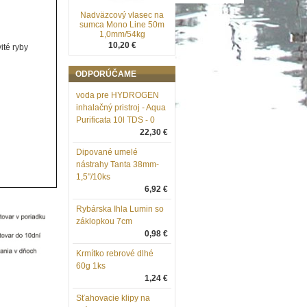
Nadväzcový vlasec na
sumca Mono Line 50m
1,0mm/54kg
10,20 €
ité ryby
ODPORÚČAME
voda pre HYDROGEN
inhalačný pristroj - Aqua
Purificata 10l TDS - 0
22,30 €
Dipované umelé
nástrahy Tanta 38mm-
1,5"/10ks
6,92 €
Rybárska Ihla Lumin so
záklopkou 7cm
0,98 €
Krmítko rebrové dlhé
60g 1ks
1,24 €
Sťahovacie klipy na