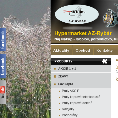
Aktuality
Obchod
Kontakty
A
PRODUKTY
Ú
AKCIE 1 + 1
Č
ZĽAVY
k
Lov kapra
Prúty AKCIE
Prúty kaprové teleskopické
Prúty kaprové delené
Navijaky
Podberáky