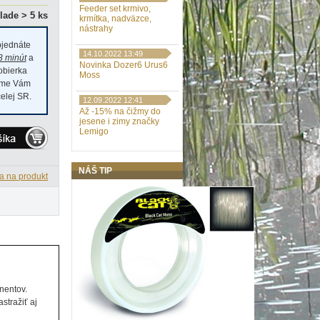
Feeder set krmivo,
lade > 5 ks
krmítka, nadväzce,
nástrahy
jednáte
14.10.2022 13:49
3 minút
a
Novinka Dozer6 Urus6
dobierka
Moss
číme Vám
elej SR.
12.09.2022 12:41
Až -15% na čižmy do
jesene i zimy značky
Lemigo
NÁŠ TIP
a na produkt
nentov.
stražiť aj