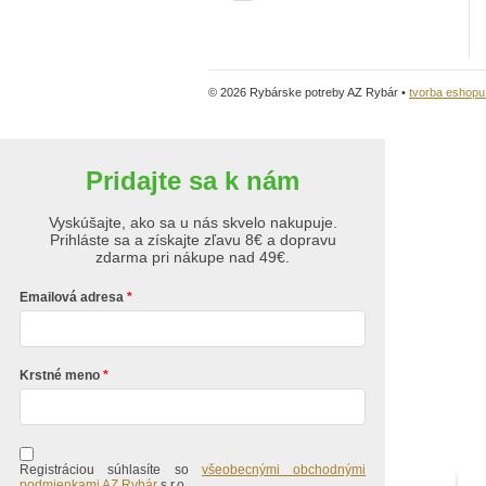
© 2026 Rybárske potreby AZ Rybár •
tvorba eshop
Pridajte sa k nám
Vyskúšajte, ako sa u nás skvelo nakupuje.
Prihláste sa a získajte zľavu 8€ a dopravu
zdarma pri nákupe nad 49€.
Emailová adresa
Krstné meno
Registráciou súhlasíte so
všeobecnými obchodnými
podmienkami AZ Rybár
s.r.o.