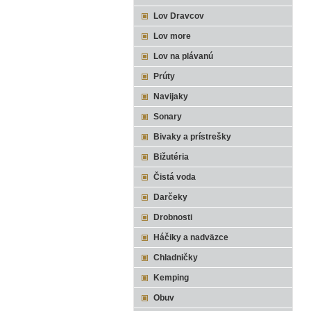
Lov Dravcov
Lov more
Lov na plávanú
Prúty
Navijaky
Sonary
Bivaky a prístrešky
Bižutéria
Čistá voda
Darčeky
Drobnosti
Háčiky a nadväzce
Chladničky
Kemping
Obuv