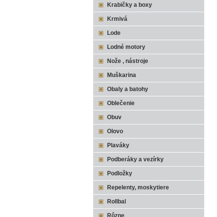
Krabičky a boxy
Krmivá
Lode
Lodné motory
Nože , nástroje
Muškarina
Obaly a batohy
Oblečenie
Obuv
Olovo
Plaváky
Podberáky a vezírky
Podložky
Repelenty, moskytiere
Rollbal
Rôzne