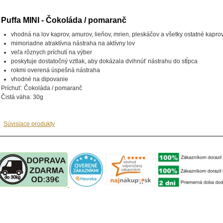
Puffa MINI - Čokoláda / pomaranč
vhodná na lov kaprov, amurov, lieňov, mrien, pleskáčov a všetky ostatné kaprov
mimoriadne atraktívna nástraha na aktívny lov
veľa rôznych príchutí na výber
poskytuje dostatočný vztlak, aby dokázala dvihnúť nástrahu do stĺpca
rokmi overená úspešná nástraha
vhodné na dipovanie
Príchuť: Čokoláda / pomaranč
Čistá váha: 30g
Súvisiace produkty