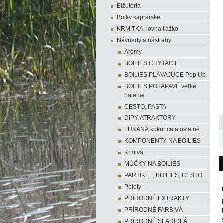
Bižutéria
Bojky kaprárske
KRMÍTKA, lovna ťažko
Návnady a nástrahy
Arómy
BOILIES CHYTACIE
BOILIES PLÁVAJÚCE Pop Up
BOILIES POTÁPAVÉ veľké
balenie
CESTO, PASTA
DIPY, ATRAKTORY
FÚKANÁ kukurica a ostatné
KOMPONENTY NA BOILIES
Krmivá
MÚČKY NA BOILIES
PARTIKEL, BOILIES, CESTO
Pelety
PRÍRODNÉ EXTRAKTY
PRÍRODNÉ FARBIVÁ
PRÍRODNÉ SLADIDLÁ