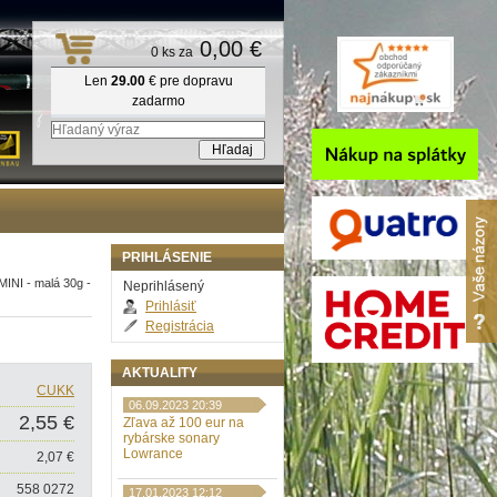
0,00 €
0 ks za
Len
29.00
€ pre dopravu
zadarmo
PRIHLÁSENIE
MINI - malá 30g -
Neprihlásený
Prihlásiť
Registrácia
AKTUALITY
CUKK
06.09.2023 20:39
2,55 €
Zľava až 100 eur na
rybárske sonary
Lowrance
2,07 €
558 0272
17.01.2023 12:12