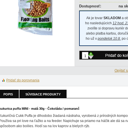
Dostupnosť:
na sk
Ak je tovar
SKLADOM
a ob
ho nasledujúcich
12 hod. 2
zvolíte si dopravu kuriér 
alebo platba kartou, doru
ho už v
pondelok 10.8.
po c
+
-
Opýtať s
Pridať do porovnania
POPIS
SÚVISIACE PRODUKTY
kukurica puffa MINI - malá 30g - Čokoláda / pomaranč
Kukuričná Cukk Puffa je dlhodobo žiadaná nástraha, vyrobená z prírodných kompo
Používa sa pri love na ťažko a na feeder. Napichuje sa priamo na háčik ale dá sa na
spôsobom ako boilies. Hodí sa na lov kaprov a bielych rýb.