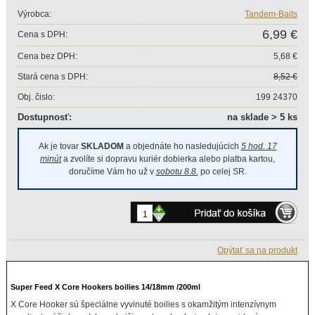
Výrobca:
Tandem-Baits
6,99 €
Cena s DPH:
Cena bez DPH:
5,68 €
Stará cena s DPH:
8,52 €
Obj. čislo:
199 24370
Dostupnosť:
na sklade > 5 ks
Ak je tovar
SKLADOM
a objednáte ho nasledujúcich
5 hod. 17
minút
a zvolíte si dopravu kuriér dobierka alebo platba kartou,
doručíme Vám ho už v
sobotu 8.8.
po celej SR.
+
-
Opýtať sa na produkt
Super Feed X Core Hookers boilies 14/18mm /200ml
X Core Hooker sú špeciálne vyvinuté boilies s okamžitým intenzívnym