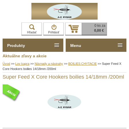
0 ks za
0,00 €
Hľadať
Prihlásiť
Produkty
Menu
Aktuálne zľavy a akcie
Úvod
>>
Lov kapra
>>
Návnady a nástrahy
>>
BOILIES CHYTACIE
>>
Super Feed X
Core Hookers boilies 14/18mm /200ml
Super Feed X Core Hookers boilies 14/18mm /200ml