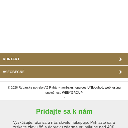
KONTAKT
VŠEOBECNÉ
© 2026 Rybárske potreby AZ Rybár •
tvorba eshopu cez UNIobchod
,
webhosting
spoločnosti
WEBYGROUP
×
Pridajte sa k nám
Vyskúšajte, ako sa u nás skvelo nakupuje. Prihláste sa a
získajte zľavu 8€ a dopravu zdarma pri nákupe nad 49€.