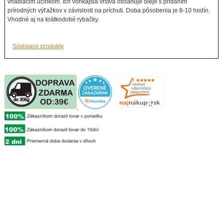
vnadiacim účinkom. Ich vonkajšia vrstva obsahuje oleje s pridaním
prírodných výťažkov v závislosti na príchuti. Doba pôsobenia je 8-10 hodín.
Vhodné aj na krátkodobé rybačky.
Súvisiace produkty